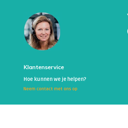
roodheid van de huid, lymfocytoom (De voork
lymfocytoom zijn de oorlel bij kinderen en de
ontsteking van het hart, hersenvliesontsteki
de plaats waar deze uit het ruggenmerg kom
Fase III (na jaren jaar):
Artritis (gewrichtsontstekingen), Acrodermati
een weinig bekende, late cutane manifestati
huid en opgezette gewrichten, chronisch ve
Gebruikte methode Westernblot Immunoblot
Klantenservice
De uitslag is goed als deze negatief is
De vorming van antilichamen is afhankelijk v
Hoe kunnen we je helpen?
Fase I: ongeveer 50%
Neem contact met ons op
Fase II: ongeveer 70%
Fase III: ongeveer 90%.
Dit is echter per persoon verschillend. Nadat
IgG-antilichamen nog lange tijd detecteerbaar
Zie ook https://lci.rivm.nl/richtlijnen/lymezi