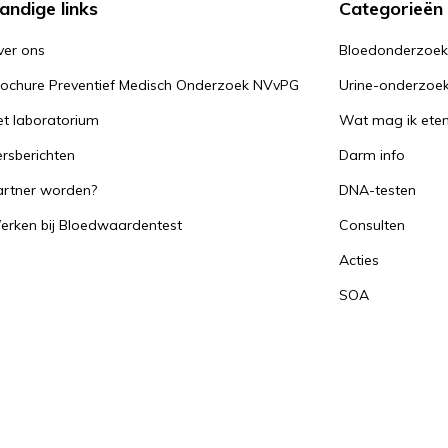
andige links
Categorieën
ver ons
Bloedonderzoe
rochure Preventief Medisch Onderzoek NVvPG
Urine-onderzoe
t laboratorium
Wat mag ik ete
rsberichten
Darm info
artner worden?
DNA-testen
erken bij Bloedwaardentest
Consulten
Acties
SOA