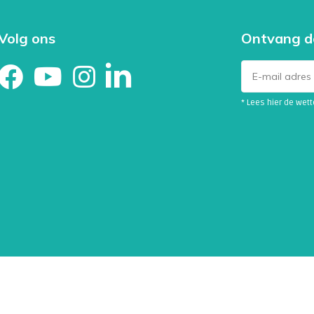
eursplaatsen voor het
 borst en tepel bij volwassenen),
ng, ontsteking van een zenuw op
Volg ons
Ontvang d
t
tis chronica atrophicans (ACA) is
* Lees hier de wet
e van lymeborreliosis verkleurde
rmoeidheidssyndroom.
an het stadium van de ziekte:
 de infectie is genezen, kunnen
 blijven.
ekte