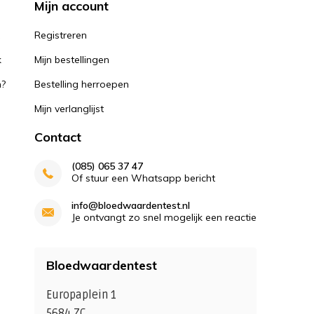
Mijn account
k
Registreren
k
Mijn bestellingen
n?
Bestelling herroepen
Mijn verlanglijst
Contact
(085) 065 37 47
Of stuur een Whatsapp bericht
info@bloedwaardentest.nl
Je ontvangt zo snel mogelijk een reactie
Bloedwaardentest
Europaplein 1
5684 ZC