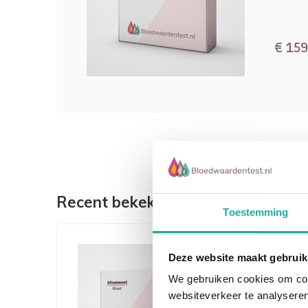
De CD57+ cellen geven een indicatie over d
van chronische Lyme-ziekte. Op basis van de 
cellen voorspellende laboratoriumparameters
€ 159
van chronische Lyme-ziekte.
Klinische studies en case studies hebben a
infecties vaak gepaard gaan met veranderinge
immuunsysteem. Bewijs hiervoor is een vermi
cellen (NK / CD3-CD56 +) die je kunt doe via
d
een verminderde absoluut aantal van de gea
CD57 +). Terwijl acute Borrelia burgdorferi-i
CD57-waarden hebben, hebben chronische Ly
Recent bekeken
Toestemming
100 CD57-cellen/µl.
Volgens wetenschappelijke studies, wordt ee
Deze website maakt gebruik
voornamelijk waargenomen bij patiënten bij 
We gebruiken cookies om cont
aangetast, eerder dan bij patiënten bij wie h
websiteverkeer te analyseren
aangetast. De daling van de CD57 cellen houd