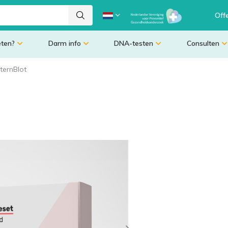
Off
eten?
Darm info
DNA-testen
Consulten
ternBlot