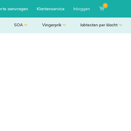
0
erte aanvragen
Klantenservice
Inloggen
SOA
Vingerprik
labtesten per klacht