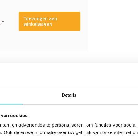
e mate van de immuunsuppressie
huidige literatuur, zijn CD57+
 tijdens en na de behandeling
Toevoegen aan
,-
winkelwagen
angetoond dat chronische Lyme
n in het cellulaire
nderd aantal Natural Killer-
eze test
, maar in het bijzonder
ctiveerde NK-cellen (CD3-CD56 +
nfecties en andere ziekten normale
me patiënten vaak minder dan
Details
n onderdrukt aantal CD57-cellen
 van cookies
wie het zenuwstelsel is
ent en advertenties te personaliseren, om functies voor social
et weefsel- of skeletsysteem is
. Ook delen we informatie over uw gebruik van onze site met on
t aan totdat verbeteringen in de