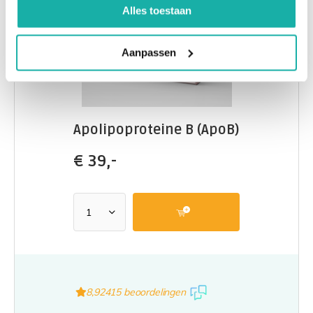
Alles toestaan
Aanpassen
Apolipoproteine B (ApoB)
€
39,-
8,9
2415 beoordelingen