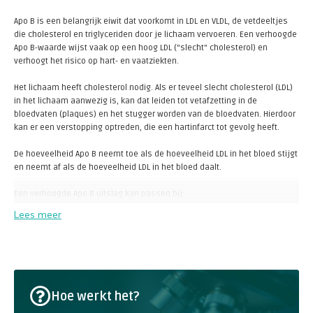
Apo B is een belangrijk eiwit dat voorkomt in LDL en VLDL, de vetdeeltjes
die cholesterol en triglyceriden door je lichaam vervoeren. Een verhoogde
Apo B-waarde wijst vaak op een hoog LDL ("slecht" cholesterol) en
verhoogt het risico op hart- en vaatziekten.
Het lichaam heeft cholesterol nodig. Als er teveel slecht cholesterol (LDL)
in het lichaam aanwezig is, kan dat leiden tot vetafzetting in de
bloedvaten (plaques) en het stugger worden van de bloedvaten. Hierdoor
kan er een verstopping optreden, die een hartinfarct tot gevolg heeft.
De hoeveelheid Apo B neemt toe als de hoeveelheid LDL in het bloed stijgt
en neemt af als de hoeveelheid LDL in het bloed daalt.
Een verhoogde Apo B uitslag kan passen bij:
Lees meer
Grote hoeveelheden vet in het bloed (hyperlipidemie)
Suikerziekte die niet behandeld wordt
Gebruik van geneesmiddelen, zoals hormonen
(progestagenen en androgenen), sommige
bloeddrukverlagers (bètablokkers) en plaspillen
Hoe werkt het?
Een erfelijke ziekte met hoog cholesterol en
triglyceriden (familiaire gecombineerde hyperlipidemie)