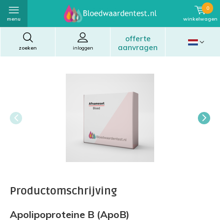
0
menu
winkelwagen
offerte
aanvragen
zoeken
inloggen
Productomschrijving
Apolipoproteine B (ApoB)