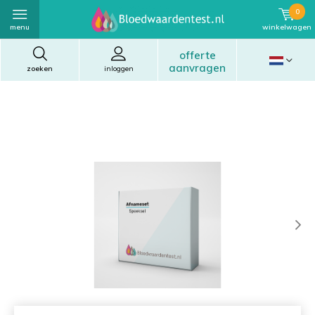
0
menu
winkelwagen
offerte
aanvragen
zoeken
inloggen