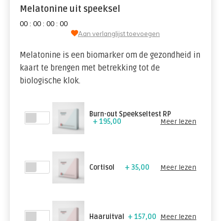
Melatonine uit speeksel
0
0
:
0
0
:
0
0
:
0
0
Aan verlanglijst toevoegen
Melatonine is een biomarker om de gezondheid in
kaart te brengen met betrekking tot de
biologische klok.
Burn-out Speekseltest RP
+ 195,00
Meer lezen
Cortisol
+ 35,00
Meer lezen
Haaruitval
+ 157,00
Meer lezen