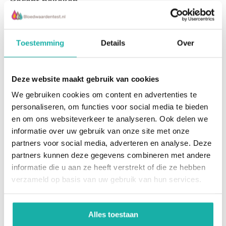
Recent bekeken
Dit ontlastingonderzoek Closed gut/ Leaky gut
screening en slijmvliesimmuniteit geeft duidelijkheid
Toestemming
Details
Over
welke therapeutische route gekozen moet worden.
Deze website maakt gebruik van cookies
We gebruiken cookies om content en advertenties te
Closed Gut
personaliseren, om functies voor social media te bieden
en om ons websiteverkeer te analyseren. Ook delen we
informatie over uw gebruik van onze site met onze
partners voor social media, adverteren en analyse. Deze
Buikpijn of last van je
partners kunnen deze gegevens combineren met andere
darmen begint meestal bij
closed gut problemen,
informatie die u aan ze heeft verstrekt of die ze hebben
maar kan uitgroeie...
verzameld op basis van uw gebruik van hun services.
€ 149,-
Alles toestaan