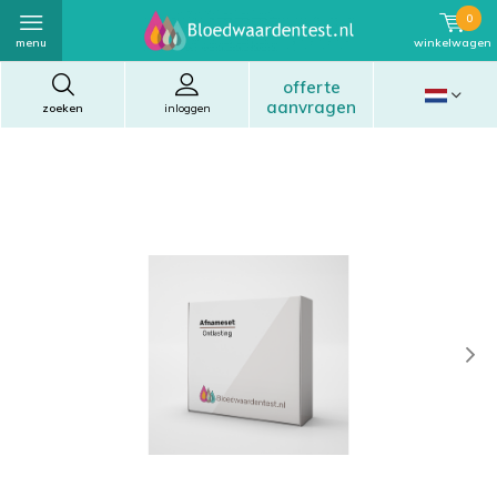
0
menu
winkelwagen
offerte
aanvragen
zoeken
inloggen