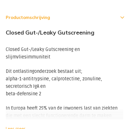
Productomschrijving
Closed Gut-/Leaky Gutscreening
Closed Gut-/Leaky Gutscreening en
slijmvliesimmuniteit
Dit ontlastingonderzoek bestaat uit;
alpha-1-antitrypsine, calprotectine, zonuline,
secretorisch IgA en
beta-defensine 2
In Europa heeft 25% van de inwoners last van ziekten
die met een slecht functionerende darm te maken
hebben. Het begint veelal met het fenomeen ‘Closed
Lees meer