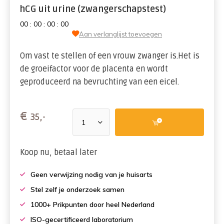
hCG uit urine (zwangerschapstest)
0
0
:
0
0
:
0
0
:
0
0
Aan verlanglijst toevoegen
Om vast te stellen of een vrouw zwanger is.Het is
de groeifactor voor de placenta en wordt
geproduceerd na bevruchting van een eicel.
€
35,-
Koop nu, betaal later
Geen verwijzing nodig van je huisarts
Stel zelf je onderzoek samen
1000+ Prikpunten door heel Nederland
ISO-gecertificeerd laboratorium