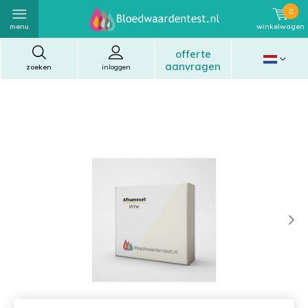
0
menu
winkelwagen
offerte
aanvragen
zoeken
inloggen