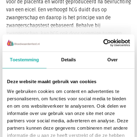
voor de placenta en wordt geproduceerd na bevruchting
van een eicel. Een verhoogd hCG duidt dus op
zwangerschap en daarop is het principe van de
zwangerschapstest gebaseerd. Behalve bij
zwangerschap, kan hCG ook door sommige tumoren
worden geproduceerd.
Lees meer
Uitslag postitief of negatief.
Toestemming
Details
Over
Recent bekeken
Levertijd
Deze website maakt gebruik van cookies
Voor vrouwen in een behandelingstraject is de levertijd
We gebruiken cookies om content en advertenties te
cruciaal.
personaliseren, om functies voor social media te bieden
Ons advies is om tijdig je afnameset te bestellen.
en om ons websiteverkeer te analyseren. Ook delen we
informatie over uw gebruik van onze site met onze
partners voor social media, adverteren en analyse. Deze
P.S. De bepaling van HCG (humaan choriogonadotrofine)
partners kunnen deze gegevens combineren met andere
is een zwangerschapstest. Derhalve wordt deze analyse
hCG urine
informatie die u aan ze heeft verstrekt of die ze hebben