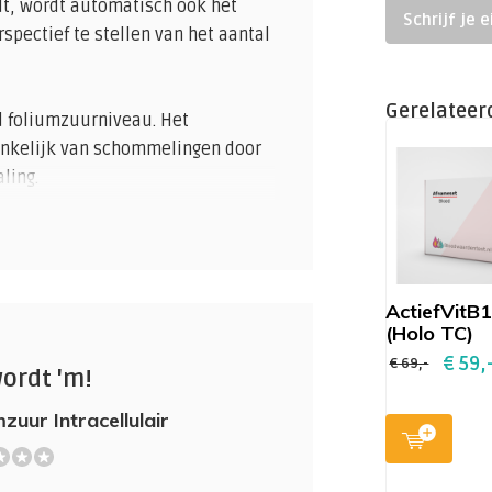
dt, wordt automatisch ook het
Schrijf je 
pectief te stellen van het aantal
Gerelateer
d foliumzuurniveau. Het
ankelijk van schommelingen door
ling.
 infectie, beenmergaandoeningen,
 ondervoeding, Malabsorptiesyndroom
ActiefVitB
eelten van de darm.
(Holo TC)
tïne brengt overprikkelde zenuwen in
€ 59,
€ 69,-
kt bij epilepsie en bij
wordt 'm!
leptica) en daraprim: Pyrimethamine
zuur Intracellulair
iën. Wordt gebruikt bij infectie door
ng door de pneumocystis-bacterie.
nderde afweer. Langdurige inname