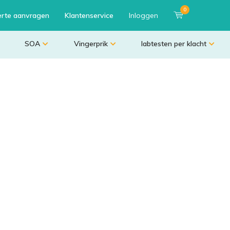
0
erte aanvragen
Klantenservice
Inloggen
SOA
Vingerprik
labtesten per klacht