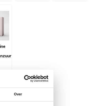
ine
onzuur
Over