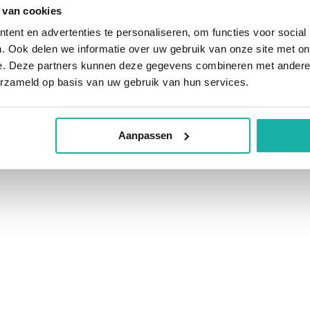
 van cookies
ent en advertenties te personaliseren, om functies voor social
jke producten zoals (rood) vlees,
. Ook delen we informatie over uw gebruik van onze site met on
oducten zoals brood en cornflakes.
e. Deze partners kunnen deze gegevens combineren met andere i
oenten, citrusvruchten, bonen en
erzameld op basis van uw gebruik van hun services.
Aanpassen
is voldoende vitamine B12 en
n grote rol bij de celdeling en is
schap in verband met het groeien
an worden veroorzaakt door:
mand te weinig producten eet die
rdat de darmen het vitamine B12 en
oegenomen uitscheiding via de
an veroorzaakt worden door