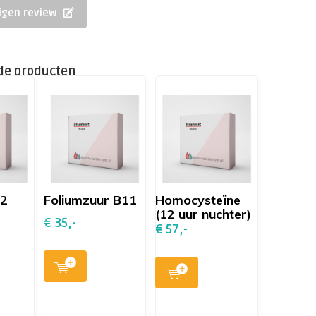
eigen review
de producten
12
Foliumzuur B11
Homocysteïne
(12 uur nuchter)
€ 35,-
€ 57,-
-