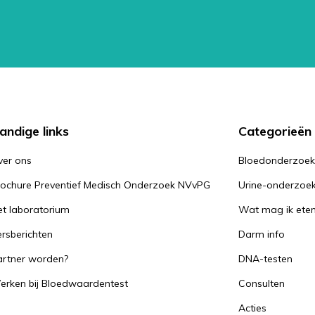
andige links
Categorieën
ver ons
Bloedonderzoe
rochure Preventief Medisch Onderzoek NVvPG
Urine-onderzoe
t laboratorium
Wat mag ik ete
rsberichten
Darm info
artner worden?
DNA-testen
erken bij Bloedwaardentest
Consulten
Acties