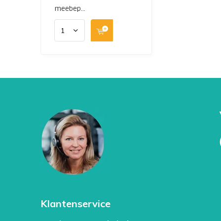
sommige geneesmiddelen of door overmatig 
meebep...
behoefte van vitamine B12 of foliumzuur zoal
situatie is voor de groei van de foetus extra
Voor mensen met een
MTHFR gen mutatie
kan
Het kan dan niet worden afgebroken en gaan
Klantenservice