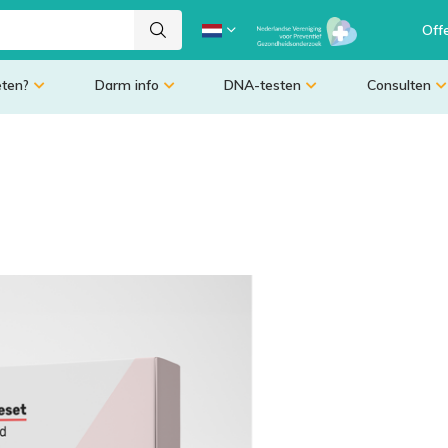
Off
eten?
Darm info
DNA-testen
Consulten