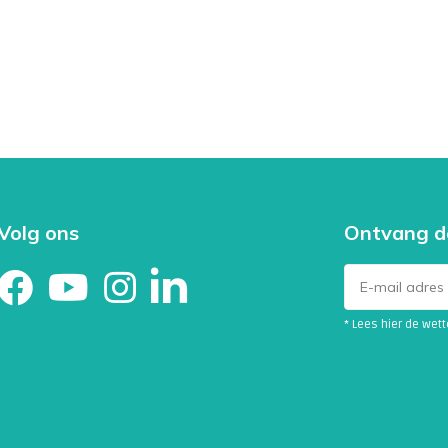
alcoholgebruik. toegenomen
s tijdens zwangerschap. In die
 vitamine B12 en foliumzuur nodig.
 foliumzuur juist gevaarlijk zijn.
 stapelen.
Volg ons
Ontvang d
* Lees hier de wet