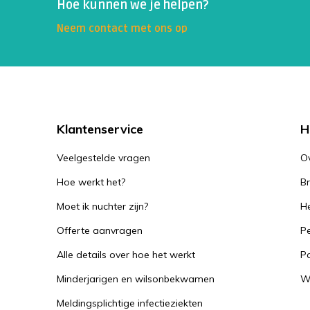
Hoe kunnen we je helpen?
Neem contact met ons op
Klantenservice
H
Veelgestelde vragen
O
Hoe werkt het?
B
Moet ik nuchter zijn?
He
Offerte aanvragen
Pe
Alle details over hoe het werkt
P
Minderjarigen en wilsonbekwamen
W
Meldingsplichtige infectieziekten