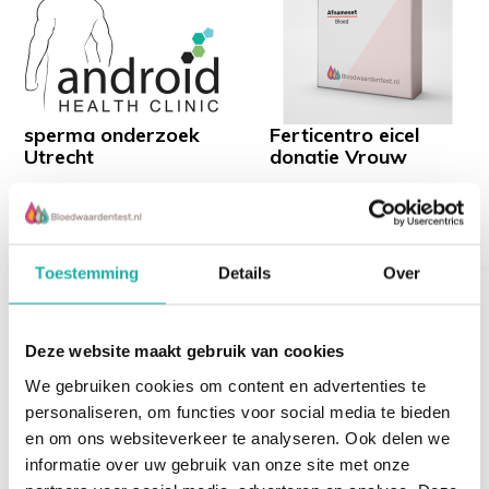
Ferticentro kun je in Nederland je bloed laten
onderzoek als de behandelende buitenlandse
kliniek hier om vraagt.
Je kunt tijdens het bestelproces bij "opmerkingen"
ook vragen om een Engelstalige uitslag, zodat je
sperma onderzoek
Ferticentro eicel
hiermee naar jouw behandelende buitenlandse
Utrecht
donatie Vrouw
arts kunt.
€ 229,-
€ 397,-
Toestemming
Details
Over
Recent bekeken
Deze website maakt gebruik van cookies
We gebruiken cookies om content en advertenties te
personaliseren, om functies voor social media te bieden
en om ons websiteverkeer te analyseren. Ook delen we
informatie over uw gebruik van onze site met onze