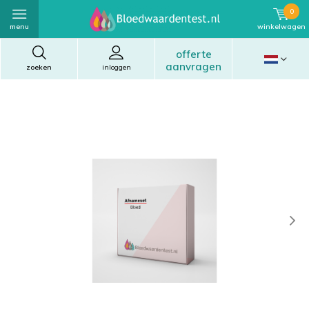
0
menu
winkelwagen
offerte
aanvragen
zoeken
inloggen