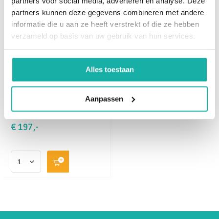
partners voor social media, adverteren en analyse. Deze
partners kunnen deze gegevens combineren met andere
informatie die u aan ze heeft verstrekt of die ze hebben
Fertiliteitstraject
verzameld op basis van uw gebruik van hun services.
Ferticentro Man
Alles toestaan
Bloedonderzoek voor
mannen bij eiceldonatie
omvat controle op
Aanpassen
bloedgroep, Rh-factor,
serol...
€ 197,-