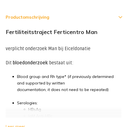
Productomschrijving
Fertiliteitstraject Ferticentro Man
verplicht onderzoek Man bij Eiceldonatie
Dit
bloedonderzoek
bestaat uit:
Blood group and Rh type* (if previously determined
and supported by written
documentation, it does not need to be repeated)
Serologies:
HBsAg
IgM Anti-HBc
Anti-HCV
Lees meer