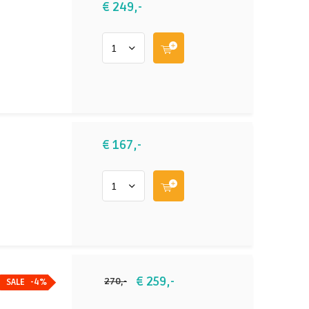
€ 249,-
€ 167,-
€ 259,-
270,-
SALE
-4%