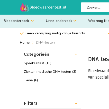
Bloedonderzoek
Urine-onderzoek
Wat mag ik 
Geen verwijzing nodig van je huisarts
Home
DNA-testen
Categorieën
DNA-tes
Speekseltest
(10)
Bloedwaarde
Ziekten medische DNA testen
(3)
van speciali
iGene
(6)
Sorteren op:
Filters