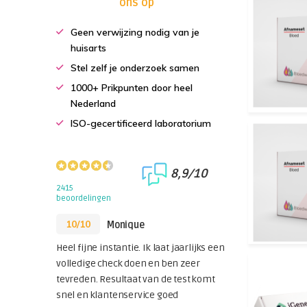
ons op
Geen verwijzing nodig van je
huisarts
Stel zelf je onderzoek samen
1000+ Prikpunten door heel
Nederland
ISO-gecertificeerd laboratorium
8,9/10
2415
beoordelingen
10/10
Monique
Heel fijne instantie. Ik laat jaarlijks een
volledige check doen en ben zeer
tevreden. Resultaat van de test komt
snel en klantenservice goed