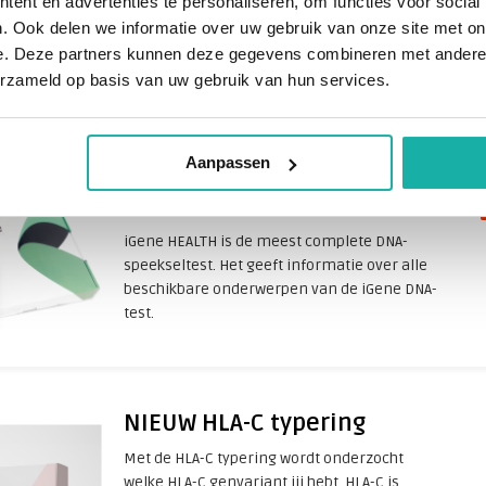
ent en advertenties te personaliseren, om functies voor social
HLA-B51 (PCR) 270 ml EDTA bloed +
. Ook delen we informatie over uw gebruik van onze site met on
toestemmingsverklaring. Deze test wordt
e. Deze partners kunnen deze gegevens combineren met andere i
gedaan bij een klinische indicatie voor het
erzameld op basis van uw gebruik van hun services.
vermoeden van de ziekte van Behçet.
Aanpassen
iGene DNA-test Health (za)
iGene HEALTH is de meest complete DNA-
speekseltest. Het geeft informatie over alle
beschikbare onderwerpen van de iGene DNA-
test.
NIEUW HLA-C typering
Met de HLA-C typering wordt onderzocht
welke HLA-C genvariant jij hebt. HLA-C is