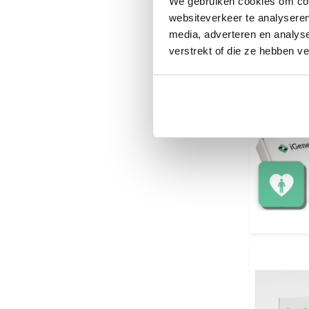
We gebruiken cookies om cont
websiteverkeer te analyseren
media, adverteren en analys
verstrekt of die ze hebben v