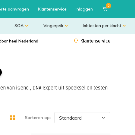
0
erte aanvragen
Klantenservice
Inloggen
SOA
Vingerprik
labtesten per klacht
door heel Nederland
Klantenservice
)
n van iGene , DNA-Expert uit speeksel en testen
Sorteren op: