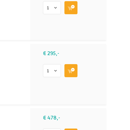
€ 295,-
€ 478,-