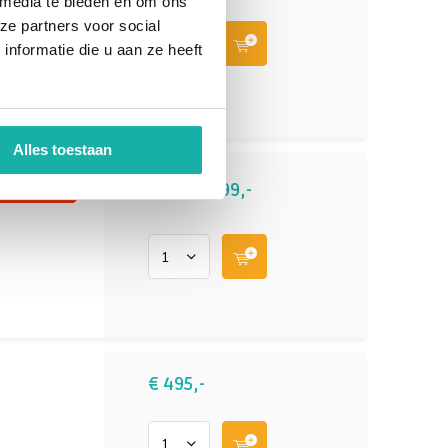
 media te bieden en om ons
ze partners voor social
nformatie die u aan ze heeft
Alles toestaan
€ 299,-
339,-
SALE
-12%
€ 495,-