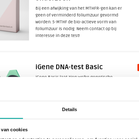
Bij een afwijking van het MTHFR-gen kan er
geen of verminderd foliumzuur gevormd
worden. 5-MTHF de bio-actieve vorm van
foliumzuur is nodig. Neem contact op bij
interesse in deze test!
iGene DNA-test Basic
iGene Basic laat zien welke genetische
aanleg je hebt en laat ook zien welke
enzymen hier verantwoordelijk voor zijn.
Interessante weetjes over jezelf, in de
categorie; "leuk of handig om te weten".
Details
 van cookies
HLA-B51