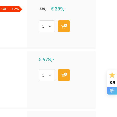
€ 299,-
339,-
SALE
-12%
€ 478,-
8.9