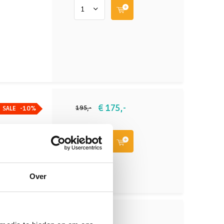
€ 175,-
195,-
SALE
-10%
Over
€ 169,-