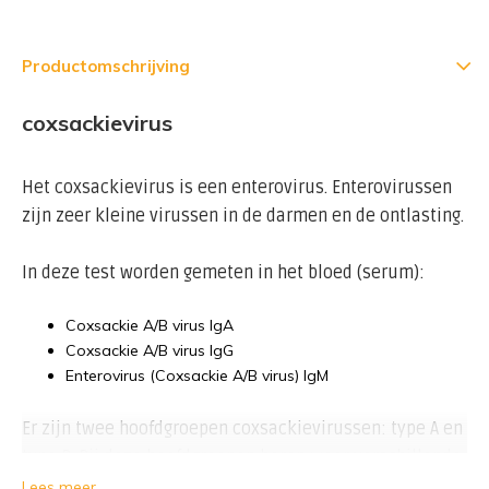
Productomschrijving
coxsackievirus
Het coxsackievirus is een enterovirus. Enterovirussen
zijn zeer kleine virussen in de darmen en de ontlasting.
In deze test worden gemeten in het bloed (serum):
Coxsackie A/B virus IgA
Coxsackie A/B virus IgG
Enterovirus (Coxsackie A/B virus) IgM
Er zijn twee hoofdgroepen coxsackievirussen: type A en
type B. Bij deze hoofdgroepen horen weer verschillende
soorten coxsackievirussen.
Lees meer