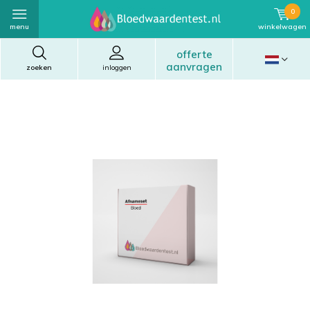
0
menu
winkelwagen
offerte
aanvragen
zoeken
inloggen