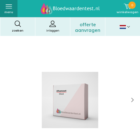
0
menu
winkelwagen
offerte
aanvragen
zoeken
inloggen