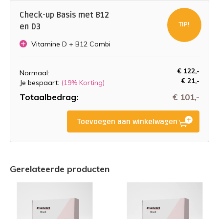
nodig aan op basis van klachten, leeftijd en familiare
aandoeningen.
Check-up Basis met B12
TIP!
en D3
Of bestel testen bij na ontvangst van je uitslag, uit het
Vitamine D + B12 Combi
bloed dat op het lab enkele dagen bewaard blijft.
€ 122,-
Normaal:
€ 21,-
Je bespaart:
(19% Korting)
Totaalbedrag:
€ 101,-
Toevoegen aan winkelwagen
Gerelateerde producten