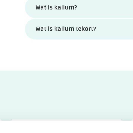
Wat is kalium?
Wat is kalium tekort?
Kalium is een mineraal dat belangrijk is voor de werkin
reguleren van je bloeddruk en het vochtgehalte in je l
tot verschillende gezondheidsproblemen, daarom word
Kaliumtekort betekent dat je lichaam te weinig kalium h
werking van je spieren en zenuwen, en het helpt ook bij
tot klachten zoals spierkrampen, vermoeidheid of ha
in bloedonderzoek om te kijken of je voldoende van dit 
[/faq]