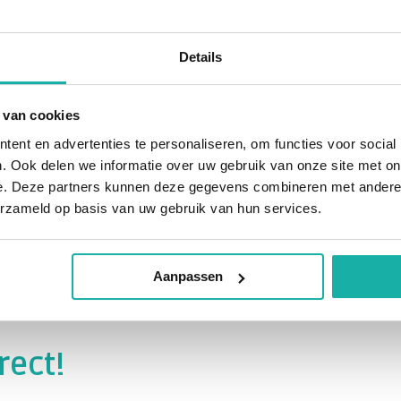
Ik ben erg tevreden over de diensten van
Bloedwaardentest. Al snel heb ik mijn
uitslagen ontvangen. Ik raad iedereen aan,
Details
die vragen heeft rondom de waarden, om
hier te testen.
 van cookies
ent en advertenties te personaliseren, om functies voor social
. Ook delen we informatie over uw gebruik van onze site met on
Zeliha
e. Deze partners kunnen deze gegevens combineren met andere i
erzameld op basis van uw gebruik van hun services.
Aanpassen
rect!