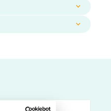
g van je spieren en zenuwen. Het helpt ook bij het
ichaam. Een te hoge of te lage kaliumwaarde kan leiden
t het vaak gemeten in een bloedonderzoek.
eeft. Kalium is een mineraal dat belangrijk is voor de
 het reguleren van je bloeddruk. Een tekort kan leiden
rtritmestoornissen. Daarom wordt kalium vaak gemeten
mineraal in je lichaam hebt.