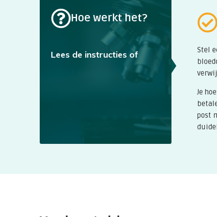
Deze test is gevoelig en kan soms en mislukk
Hoe werkt het?
inlevertijden om te gaan.
Stel 
Lees de instructies of
bloed
verwij
Je hoe
betal
post 
duidel