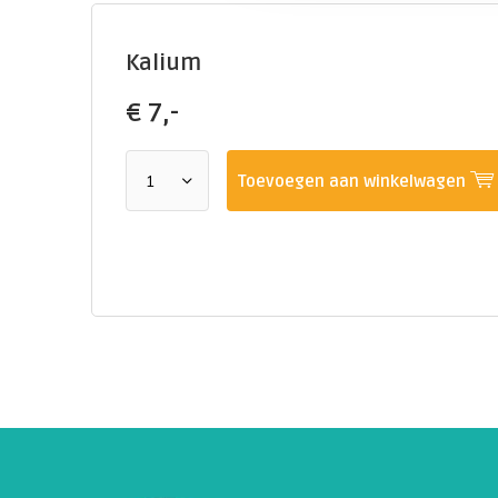
Kalium
€
7,-
Toevoegen aan winkelwagen