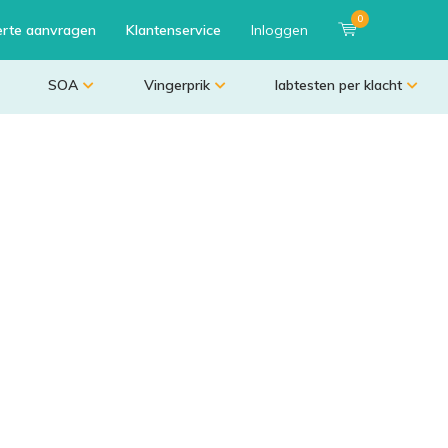
0
erte aanvragen
Klantenservice
Inloggen
SOA
Vingerprik
labtesten per klacht