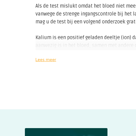
Als de test mislukt omdat het bloed niet mee
vanwege de strenge ingangscontrole bij het la
mag u de test bij een volgend onderzoek grat
Kalium is een positief geladen deeltje (ion) 
aanwezig is in het bloed, samen met andere d
Men spreekt ook wel over 'electrolyten' als 
Lees meer
deeltjes/ionen. De elektrolyten houden de h
van het lichaam op peil. Kalium is verder erg
van de spieren.
Het meeste kalium bevindt zich in de cellen 
maar aanwezig in de lichaamsvochten, waaro
weinig kalium in het bloed zit hebben kleine
gevolgen. Te veel of te weinig kalium kan gev
ademhalingsmoeilijkheden of hartritmestoor