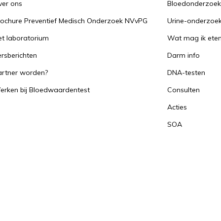
ver ons
Bloedonderzoe
rochure Preventief Medisch Onderzoek NVvPG
Urine-onderzoe
t laboratorium
Wat mag ik ete
rsberichten
Darm info
artner worden?
DNA-testen
erken bij Bloedwaardentest
Consulten
Acties
SOA