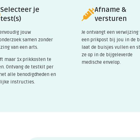
en, je dient zorgvuldig met de
Selecteer je
Afname &
test(s)
versturen
eenvoudig jouw
Je ontvangt een verwijzing
onderzoek samen zonder
een prikpost bij jou in de 
zing van een arts.
laat de buisjes vullen en s
ze op in de bijgeleverde
ft maar 1x prikkosten te
medische envelop.
en. Ontvang de testkit per
met alle benodigdheden en
ijke instructies.