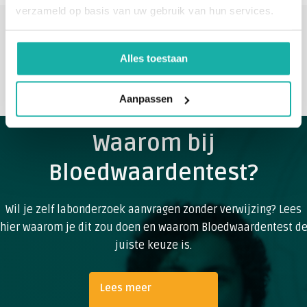
verzameld op basis van uw gebruik van hun services.
Stel zelf je onderzoek samen
1000+ Prikpunten door heel Nederland
Alles toestaan
Geen verwijzing nodig van je huisarts
Klanten geven ons een 8,9!
Aanpassen
Waarom bij
Bloedwaardentest?
Wil je zelf labonderzoek aanvragen zonder verwijzing? Lees
hier waarom je dit zou doen en waarom Bloedwaardentest d
juiste keuze is.
Lees meer