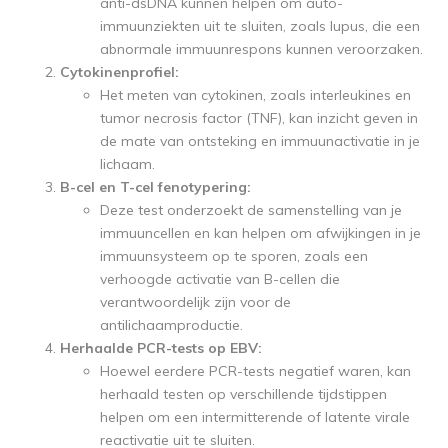
anti-dsDNA kunnen helpen om auto-
immuunziekten uit te sluiten, zoals lupus, die een
abnormale immuunrespons kunnen veroorzaken.
Cytokinenprofiel:
Het meten van cytokinen, zoals interleukines en
tumor necrosis factor (TNF), kan inzicht geven in
de mate van ontsteking en immuunactivatie in je
lichaam.
B-cel en T-cel fenotypering:
Deze test onderzoekt de samenstelling van je
immuuncellen en kan helpen om afwijkingen in je
immuunsysteem op te sporen, zoals een
verhoogde activatie van B-cellen die
verantwoordelijk zijn voor de
antilichaamproductie.
Herhaalde PCR-tests op EBV:
Hoewel eerdere PCR-tests negatief waren, kan
herhaald testen op verschillende tijdstippen
helpen om een intermitterende of latente virale
reactivatie uit te sluiten.