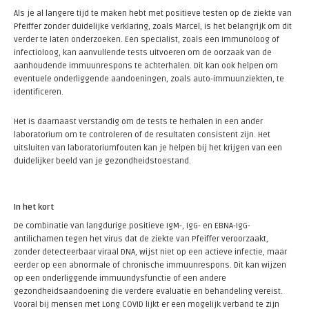
Als je al langere tijd te maken hebt met positieve testen op de ziekte van
Pfeiffer zonder duidelijke verklaring, zoals Marcel, is het belangrijk om dit
verder te laten onderzoeken. Een specialist, zoals een immunoloog of
infectioloog, kan aanvullende tests uitvoeren om de oorzaak van de
aanhoudende immuunrespons te achterhalen. Dit kan ook helpen om
eventuele onderliggende aandoeningen, zoals auto-immuunziekten, te
identificeren.
Het is daarnaast verstandig om de tests te herhalen in een ander
laboratorium om te controleren of de resultaten consistent zijn. Het
uitsluiten van laboratoriumfouten kan je helpen bij het krijgen van een
duidelijker beeld van je gezondheidstoestand.
In het kort
De combinatie van langdurige positieve IgM-, IgG- en EBNA-IgG-
antilichamen tegen het virus dat de ziekte van Pfeiffer veroorzaakt,
zonder detecteerbaar viraal DNA, wijst niet op een actieve infectie, maar
eerder op een abnormale of chronische immuunrespons. Dit kan wijzen
op een onderliggende immuundysfunctie of een andere
gezondheidsaandoening die verdere evaluatie en behandeling vereist.
Vooral bij mensen met Long COVID lijkt er een mogelijk verband te zijn