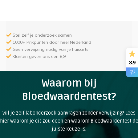
Stel zelf je onderzoek samen
1000+ Prikpunten door heel Nederland
Geen verwijzing nodig van je huisarts
Klanten geven ons een 8,9!
8.9
Waarom bij
Bloedwaardentest?
Wil je zelf labonderzoek aanvragen zonder verwijzing? Lees
hier waarom je dit zou doen en waarom Bloedwaardentest d
juiste keuze is.