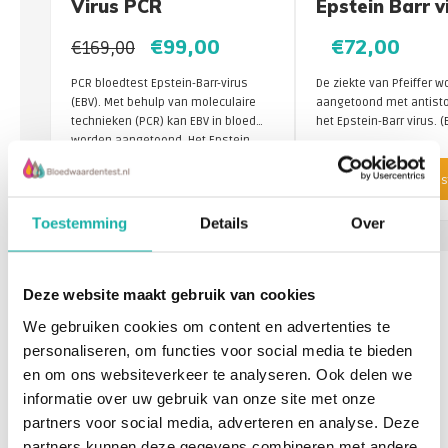
Virus PCR
Epstein Barr v
Blot
€99,00
€72,00
€169,00
PCR bloedtest Epstein-Barr-virus
De ziekte van Pfeiffer w
(EBV). Met behulp van moleculaire
aangetoond met antisto
technieken (PCR) kan EBV in bloed
het Epstein-Barr virus. (
worden aangetoond. Het Epstein
Barr virus veroorzaakt de ziekte van
Product direct bestellen
Product direct bes
Pfeiffer.
Toestemming
Details
Over
Reacties
Deze website maakt gebruik van cookies
We gebruiken cookies om content en advertenties te
Cora
19 / 06 / 2025
personaliseren, om functies voor social media te bieden
en om ons websiteverkeer te analyseren. Ook delen we
Beste Jac,
informatie over uw gebruik van onze site met onze
Wij kunnen en mogen geen uitspraken doen over lab
partners voor social media, adverteren en analyse. Deze
onderzoek dat niet bij ons is gedaan. Als je vragen hebt,
partners kunnen deze gegevens combineren met andere