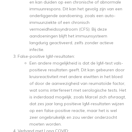
en kan duiden op een chronische of abnormale
immuunrespons. Dit kan het gevolg zijn van een
onderliggende aandoening, zoals een auto-
immuunziekte of een chronisch
vermoeidheidssyndroom (CFS). Bij deze
aandoeningen blijft het immuunsysteem
langdurig geactiveerd, zelfs zonder actieve
infectie.
False-positive IgM-resultaten:
Een andere mogelijkheid is dat de IgM-test vals-
positieve resultaten geeft. Dit kan gebeuren door
kruisreactiviteit met andere eiwitten in het bloed
of door de aanwezigheid van reumatoïde factor,
wat soms interfereert met serologische tests. Het
is inderdaad mogelijk, zoals Marcel zich afvraagt,
dat zes jaar lang positieve IgM-resultaten wijzen
op een false-positive reactie, maar het is wel
zeer ongebruikelijk en zou verder onderzocht
moeten worden.
Verband met Long COVID: