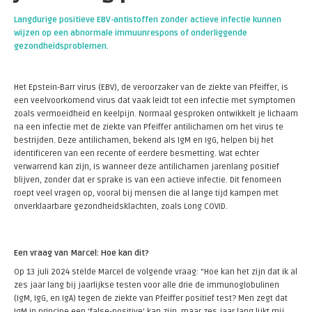
Langdurige positieve EBV-antistoffen zonder actieve infectie kunnen
wijzen op een abnormale immuunrespons of onderliggende
gezondheidsproblemen.
Het Epstein-Barr virus (EBV), de veroorzaker van de ziekte van Pfeiffer, is
een veelvoorkomend virus dat vaak leidt tot een infectie met symptomen
zoals vermoeidheid en keelpijn. Normaal gesproken ontwikkelt je lichaam
na een infectie met de ziekte van Pfeiffer antilichamen om het virus te
bestrijden. Deze antilichamen, bekend als IgM en IgG, helpen bij het
identificeren van een recente of eerdere besmetting. Wat echter
verwarrend kan zijn, is wanneer deze antilichamen jarenlang positief
blijven, zonder dat er sprake is van een actieve infectie. Dit fenomeen
roept veel vragen op, vooral bij mensen die al lange tijd kampen met
onverklaarbare gezondheidsklachten, zoals Long COVID.
Een vraag van Marcel: Hoe kan dit?
Op 13 juli 2024 stelde Marcel de volgende vraag: "Hoe kan het zijn dat ik al
zes jaar lang bij jaarlijkse testen voor alle drie de immunoglobulinen
(IgM, IgG, en IgA) tegen de ziekte van Pfeiffer positief test? Men zegt dat
IgM in principe een 'false-positive' kan zijn, maar zes jaar lang lijkt mij