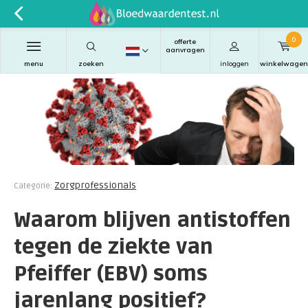
0
offerte
aanvragen
menu
zoeken
inloggen
winkelwagen
Zorgprofessionals
Categorie:
Waarom blijven antistoffen
tegen de ziekte van
Pfeiffer (EBV) soms
jarenlang positief?