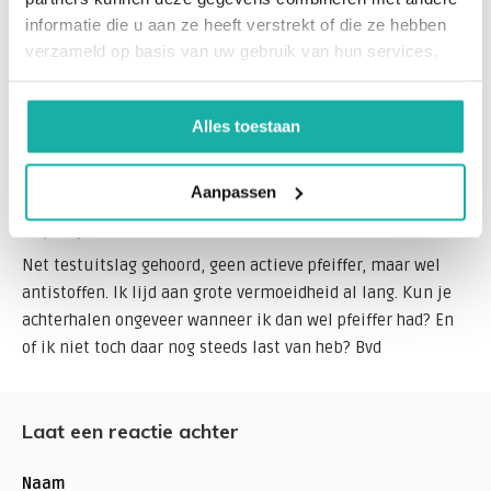
kun je ons altijd een mail sturen ->
informatie die u aan ze heeft verstrekt of die ze hebben
info@bloedwaardentest.nl
. Wij denken dan graag met je
verzameld op basis van uw gebruik van hun services.
mee.
Met vriendelijke groet,
Team Bloedwaardentest
Alles toestaan
Aanpassen
Jac
12 / 06 / 2025
Net testuitslag gehoord, geen actieve pfeiffer, maar wel
antistoffen. Ik lijd aan grote vermoeidheid al lang. Kun je
achterhalen ongeveer wanneer ik dan wel pfeiffer had? En
of ik niet toch daar nog steeds last van heb? Bvd
Laat een reactie achter
Naam