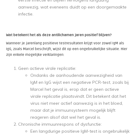
eerste infectie en blijven vervolgens langdurig
aanwezig, wat eveneens duidt op een doorgemaakte
infectie.
Wat betekent het als deze antilichamen jaren positief blijven?
Wanneer je jarenlang positieve testresultaten krijgt voor zowel IgM als
IgG, zoals Marcel beschrijft, wijst dit op een ongebruikelijke situatie. Hier
zijn enkele mogelijke verklaringen:
Geen actieve virale replicatie:
Ondanks de aanhoudende aanwezigheid van
IgM en IgG wijst een negatieve PCR-test, zoals bij
Marcel het geval is, erop dat er geen actieve
virale replicatie plaatsvindt. Dit betekent dat het
virus niet meer actief aanwezig is in het bloed,
maar dat je immuunsysteem mogelijk blijft
reageren alsof dat wel het geval is.
Chronische immuunrespons of dysfunctie:
Een langdurige positieve IgM-test is ongebruikelijk