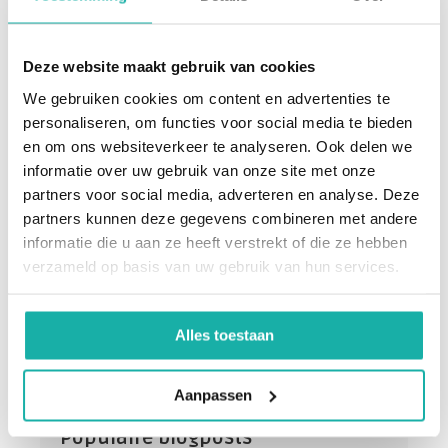
Deze website maakt gebruik van cookies
We gebruiken cookies om content en advertenties te
De schrijver:
personaliseren, om functies voor social media te bieden
Medisch Team
en om ons websiteverkeer te analyseren. Ook delen we
informatie over uw gebruik van onze site met onze
Bloedwaardentest
partners voor social media, adverteren en analyse. Deze
partners kunnen deze gegevens combineren met andere
informatie die u aan ze heeft verstrekt of die ze hebben
Geschreven op:
02 / 03 / 2021
verzameld op basis van uw gebruik van hun services.
Leestijd
5 minuten
Categorie:
Zorgprofessionals
Alles toestaan
Aanpassen
Populaire blogposts