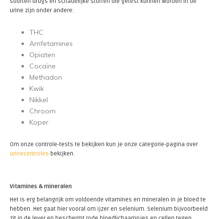
soorten drugs en schadelijke stoffen die getest kunnen worden in de
urine zijn onder andere:
THC
Amfetamines
Opiaten
Cocaïne
Methadon
Kwik
Nikkel
Chroom
Koper
Om onze controle-tests te bekijken kun je onze categorie-pagina over
urinecontroles
bekijken.
Vitamines & mineralen
Het is erg belangrijk om voldoende vitamines en mineralen in je bloed te
hebben. Het gaat hier vooral om ijzer en selenium. Selenium bijvoorbeeld
zit in de lever en beschermt rode bloedlichaampjes en cellen tegen