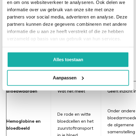
Bij een bloedonderzoek worden stoffen in je bloed
en om ons websiteverkeer te analyseren. Ook delen we
gemeten en vergeleken met de referentiewaarden voor
informatie over uw gebruik van onze site met onze
partners voor social media, adverteren en analyse. Deze
jouw geslacht en leeftijd. Daaruit blijkt hoe je organen
partners kunnen deze gegevens combineren met andere
en je bloed ervoor staan. Een algemene check-up kijkt
informatie die u aan ze heeft verstrekt of die ze hebben
in één keer naar tientallen van die waarden. Hieronder
verzameld op basis van uw gebruik van hun services.
zie je welke waarden het vaakst terugkomen en wat ze
betekenen.
Alles toestaan
Belangrijkste bloedwaarden in een
algemeen bloedonderzoek
Aanpassen
Bloedwaarden
Wat het meet
Geeft inzicht i
Onder andere
De rode en witte
bloedarmoed
Hemoglobine en
bloedcellen en het
de algemene
bloedbeeld
zuurstoftransport
samenstelling
in je bloed