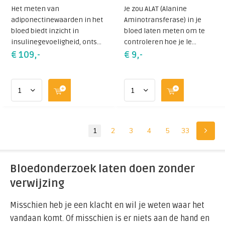
Het meten van
Je zou ALAT (Alanine
adiponectinewaarden in het
Aminotransferase) in je
bloed biedt inzicht in
bloed laten meten om te
insulinegevoeligheid, onts...
controleren hoe je le...
€ 109,-
€ 9,-
1
2
3
4
5
33
Bloedonderzoek
laten doen zonder
verwijzing
Misschien heb je een klacht en wil je weten waar het
vandaan komt. Of misschien is er niets aan de hand en