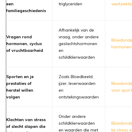
een
triglyceriden
vaatziekte
familiegeschiedenis
Afhankelijk van de
Vragen rond
vraag, onder andere
Bloedond
hormonen, cyclus
geslachtshormonen
hormonen
of vruchtbaarheid
en
schildklierwaarden
Sporten en je
Zoals Bloedbeeld,
prestaties of
ijzer, leverwaarden
Bloedond
herstel willen
en
voor sport
volgen
ontstekingswaarden
Onder andere
Klachten van stress
schildklierwaarden
Bloedond
of slecht slapen die
en waarden die met
bij stress 