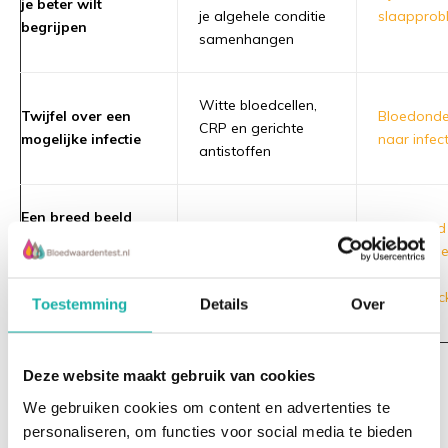
je beter wilt
je algehele conditie
slaapprob
begrijpen
samenhangen
Witte bloedcellen,
Twijfel over een
Bloedond
CRP en gerichte
mogelijke infectie
naar infect
antistoffen
Een breed beeld
Een uitgebreide set
Uitgebreid
willen voor
biomarkers rond
bloedonde
algemene
energie, voeding en
met
gezondheid en
vitaliteit
InsideTrac
Toestemming
Details
Over
leefstijl
Deze website maakt gebruik van cookies
Wat meet een bloedonderzoek
precies?
We gebruiken cookies om content en advertenties te
personaliseren, om functies voor social media te bieden