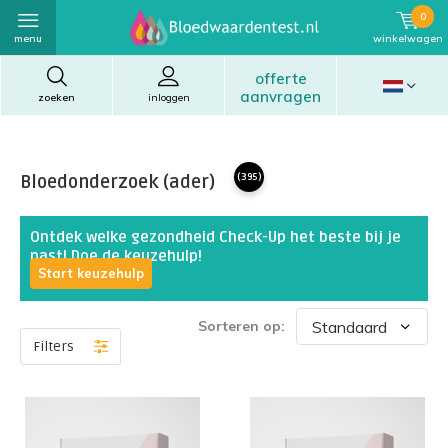
0
menu
winkelwagen
offerte
aanvragen
zoeken
inloggen
Bloedonderzoek (ader)
(395)
Ontdek welke gezondheid Check-Up het beste bij je
past! Doe de keuzehulp!
Start keuzehulp
Sorteren op:
Filters