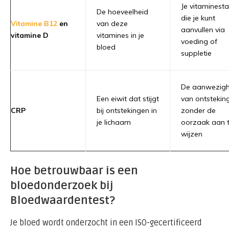
Je vitaminesta
De hoeveelheid
die je kunt
Vitamine B12
en
van deze
aanvullen via
vitamine D
vitamines in je
voeding of
bloed
suppletie
De aanwezigh
Een eiwit dat stijgt
van ontsteking
CRP
bij ontstekingen in
zonder de
je lichaam
oorzaak aan 
wijzen
Hoe betrouwbaar is een
bloedonderzoek bij
Bloedwaardentest?
Je bloed wordt onderzocht in een ISO-gecertificeerd