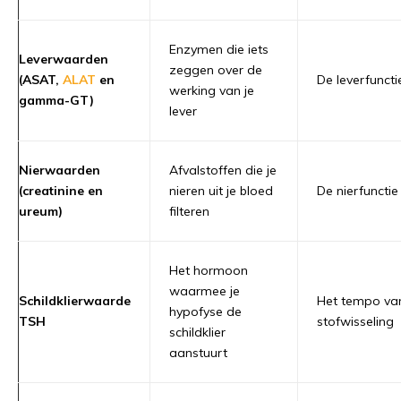
Enzymen die iets
Leverwaarden
zeggen over de
(ASAT,
ALAT
en
De leverfuncti
werking van je
gamma-GT)
lever
Nierwaarden
Afvalstoffen die je
(creatinine en
nieren uit je bloed
De nierfunctie
ureum)
filteren
Het hormoon
waarmee je
Schildklierwaarde
Het tempo van
hypofyse de
TSH
stofwisseling
schildklier
aanstuurt