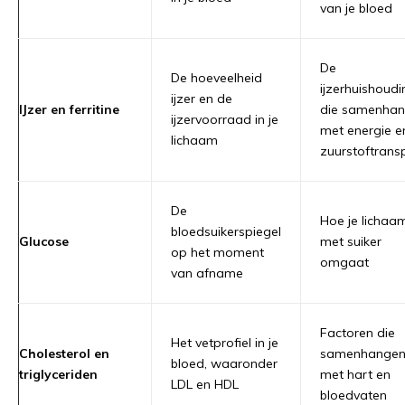
van je bloed
De
De hoeveelheid
ijzerhuishoudi
ijzer en de
IJzer en ferritine
die samenhan
ijzervoorraad in je
met energie e
lichaam
zuurstoftrans
De
Hoe je lichaa
bloedsuikerspiegel
Glucose
met suiker
op het moment
omgaat
van afname
Factoren die
Het vetprofiel in je
Cholesterol en
samenhange
bloed, waaronder
triglyceriden
met hart en
LDL en HDL
bloedvaten