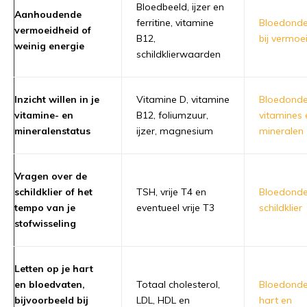
Bloedbeeld, ijzer en
Aanhoudende
ferritine, vitamine
Bloedond
vermoeidheid of
B12,
bij vermoe
weinig energie
schildklierwaarden
Inzicht willen in je
Vitamine D, vitamine
Bloedond
vitamine- en
B12, foliumzuur,
vitamines 
mineralenstatus
ijzer, magnesium
mineralen
Vragen over de
schildklier of het
TSH, vrije T4 en
Bloedond
tempo van je
eventueel vrije T3
schildklier
stofwisseling
Letten op je hart
en bloedvaten,
Totaal cholesterol,
Bloedond
bijvoorbeeld bij
LDL, HDL en
hart en