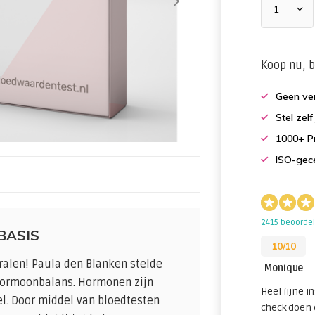
Koop nu, b
Geen ver
Stel zel
1000+ Pr
ISO-gece
2415 beoorde
BASIS
10/10
tralen! Paula den Blanken stelde
Monique
hormoonbalans. Hormonen zijn
Heel fijne in
el. Door middel van bloedtesten
check doen 