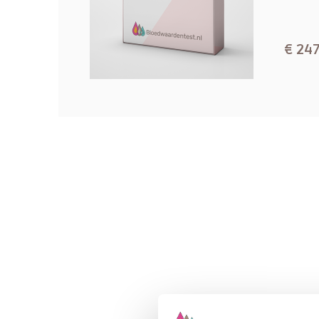
SHBG
Oestradiol
Progesteron
€ 247
Vitamine D