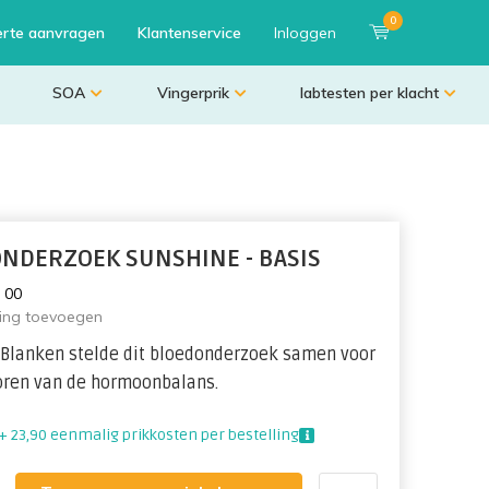
0
erte aanvragen
Klantenservice
Inloggen
SOA
Vingerprik
labtesten per klacht
NDERZOEK SUNSHINE - BASIS
:
0
0
ling toevoegen
 Blanken stelde dit bloedonderzoek samen voor
oren van de hormoonbalans.
+ 23,90 eenmalig prikkosten per bestelling