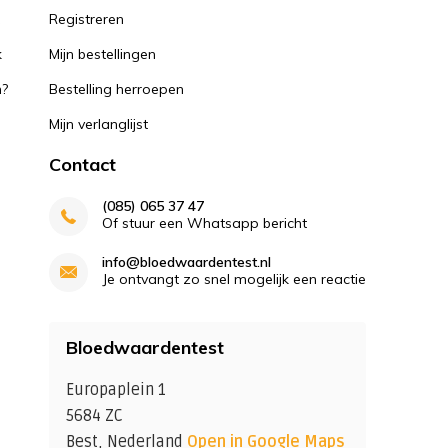
k
Registreren
k
Mijn bestellingen
n?
Bestelling herroepen
Mijn verlanglijst
Contact
(085) 065 37 47
Of stuur een Whatsapp bericht
info@bloedwaardentest.nl
Je ontvangt zo snel mogelijk een reactie
Bloedwaardentest
Europaplein 1
5684 ZC
Best, Nederland
Open in Google Maps