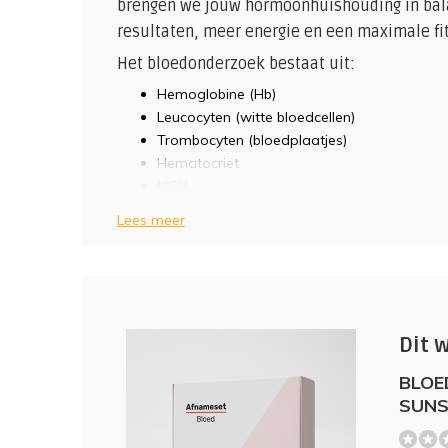
brengen we jouw hormoonhuishouding in balan
resultaten, meer energie en een maximale fit
Het bloedonderzoek bestaat uit:
Hemoglobine (Hb)
Leucocyten (witte bloedcellen)
Trombocyten (bloedplaatjes)
Hematocriet
MCV
MCH
Lees meer
MCHC
Cystatine C
ALAT
ASAT
CK
Dit 
Glucose
LDL-cholesterol
BLOE
TSH
SUNS
Testosteron
Testosteron vrij
(0)