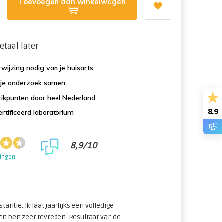
Toevoegen aan winkelwagen
etaal later
wijzing nodig van je huisarts
f je onderzoek samen
ikpunten door heel Nederland
8.9
rtificeerd laboratorium
8,9/10
lingen
stantie. Ik laat jaarlijks een volledige
en ben zeer tevreden. Resultaat van de