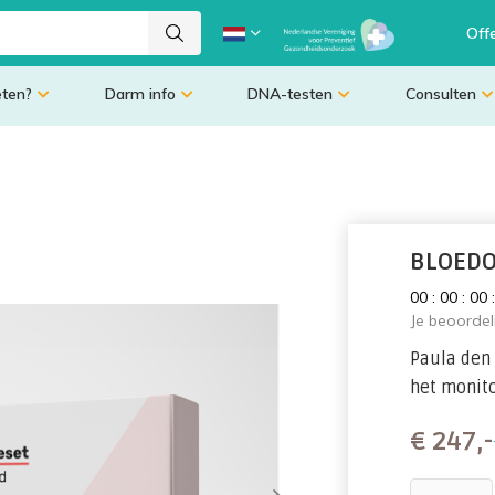
Off
eten?
Darm info
DNA-testen
Consulten
BLOEDO
0
0
:
0
0
:
0
0
Je beoorde
Paula den
het monit
€
247,-