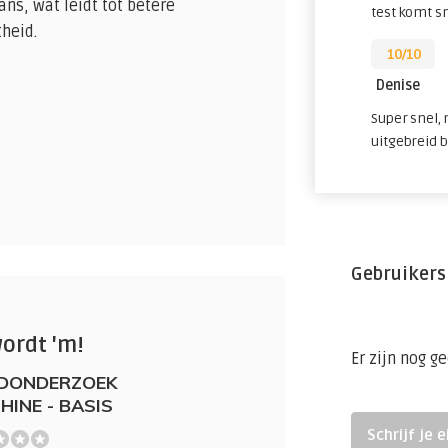
s, wat leidt tot betere
test komt s
heid.
10/10
Denise
Super snel,
uitgebreid 
Gebruikers
wordt 'm!
Er zijn nog g
DONDERZOEK
HINE - BASIS
Schrijf je 