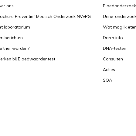
ver ons
Bloedonderzoe
rochure Preventief Medisch Onderzoek NVvPG
Urine-onderzoe
t laboratorium
Wat mag ik ete
rsberichten
Darm info
artner worden?
DNA-testen
erken bij Bloedwaardentest
Consulten
Acties
SOA