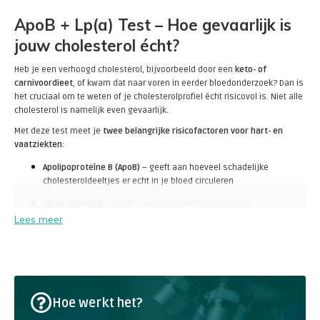
ApoB + Lp(a) Test – Hoe gevaarlijk is
jouw cholesterol écht?
Heb je een verhoogd cholesterol, bijvoorbeeld door een
keto- of
carnivoordieet
, of kwam dat naar voren in eerder bloedonderzoek? Dan is
het cruciaal om te weten of je cholesterolprofiel écht risicovol is. Niet alle
cholesterol is namelijk even gevaarlijk.
Met deze test meet je
twee belangrijke risicofactoren voor hart- en
vaatziekten
:
Apolipoproteïne B (ApoB)
– geeft aan hoeveel schadelijke
cholesteroldeeltjes er echt in je bloed circuleren
Lipoproteïne(a) – Lp(a)
– een erfelijke risicofactor die
onafhankelijk is van je leefstijl
Lees meer
Hoe werkt het?