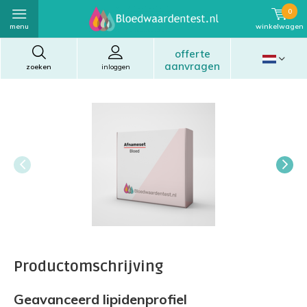
0
menu
winkelwagen
offerte
aanvragen
zoeken
inloggen
Productomschrijving
Geavanceerd lipidenprofiel