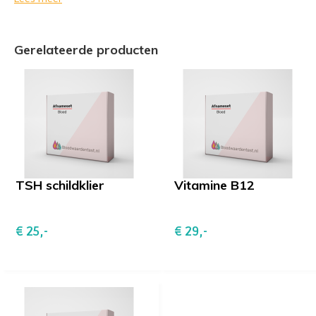
Slechts 10 minuten van je tijd
Bloedafname wanneer het jou uitkomt
Gerelateerde producten
Bloedafname mogelijk op meer dan 1000 locaties in
Nederland
Inclusief persoonlijk telefonisch consult met een arts (20
minuten)
Voor ondernemers zijn deze kosten vaak fiscaal
aftrekbaar, mits ze bijdragen aan de continuïteit van je
onderneming.
TSH schildklier
Vitamine B12
Wat krijg je?
€ 25,-
€ 29,-
Met deze uitgebreide check-up wordt jouw bloed
uitgebreid onderzocht. De resultaten worden
vergeleken met referentiewaarden op basis van jouw