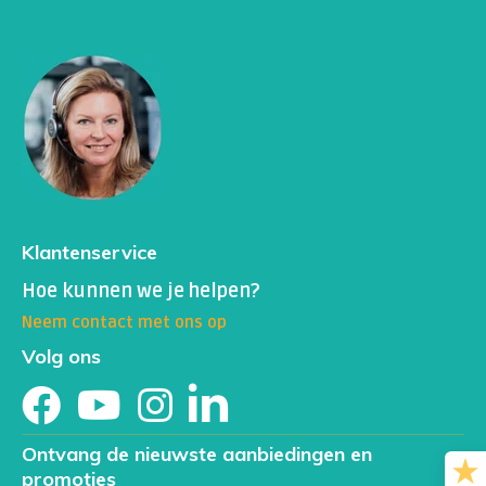
Leucocyten + differentiatie
Trombocyten
RDW-CV
Differentiatie van witte bloedcellen (o.a. lymfocyten,
neutrofielen, eosinofielen)
HbA1c (gemiddelde bloedsuiker)
Klantenservice
IJzer
Hoe kunnen we je helpen?
Neem contact met ons op
Natrium
Volg ons
Calcium
CK (creatinekinase)
Ontvang de nieuwste aanbiedingen en
promoties