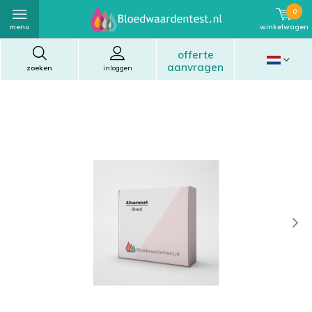
0
menu
winkelwagen
offerte
aanvragen
zoeken
inloggen