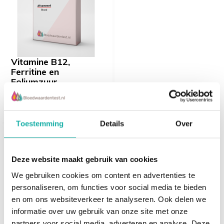
leeftijd en geslacht.
Je ontvangt:
Een duidelijke uitslag per e-mail
Vitamine B12,
Ferritine en
Praktische uitleg en interpretatie
Foliumzuur
€ 59,-
Een persoonlijk telefonisch consult met een
onafhankelijke arts (20 minuten)
Toestemming
Details
Over
Wat wordt er onderzocht?
Recent bekeken
Deze website maakt gebruik van cookies
We gebruiken cookies om content en advertenties te
Leverfunctie (ALAT, ASAT, Gamma GT, Alkalische
personaliseren, om functies voor social media te bieden
fosfatase)
en om ons websiteverkeer te analyseren. Ook delen we
informatie over uw gebruik van onze site met onze
Nierfunctie (Creatinine, Ureum, Albumine)
partners voor social media, adverteren en analyse. Deze