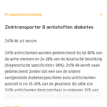
Productomschrijving
Zinktransporter 8 antistoffen diabetes
ZnT8-Ak uit serum
ZnT8-antilichamen worden gedetecteerd bij 60-80% van
de witte mensen en 24-28% van de Aziatische bevolking
(diagnostische specificiteit> 98%). ZnT8-Ab wordt vaak
gedetecteerd zonder dat een van de andere
vastgestelde diabetesspecifieke auto-antilichamen
positief is (in 25-30% van de gevallen). Bij LADA zijn
ZnT8-antlichamen detecteerbaar in ongeveer 35% van
de gevallen, bij MODY in 19% van de gevallen. Zo’n
20.000 Nederlanders hebben MODY, een erfelijke vorm
Lees meer