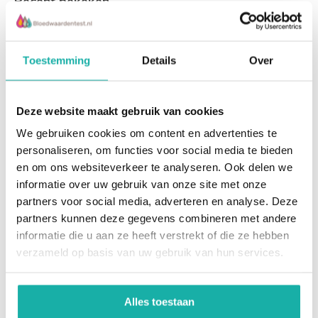
Recent bekeken
Toestemming
Details
Over
Deze website maakt gebruik van cookies
We gebruiken cookies om content en advertenties te
ZnT-8 Antistoffen
personaliseren, om functies voor social media te bieden
en om ons websiteverkeer te analyseren. Ook delen we
informatie over uw gebruik van onze site met onze
partners voor social media, adverteren en analyse. Deze
Test bij het vermoeden van
partners kunnen deze gegevens combineren met andere
diabetes mellitus type 1 en
LADA (late onset auto-
informatie die u aan ze heeft verstrekt of die ze hebben
immuundiabet...
verzameld op basis van uw gebruik van hun services.
€ 67,-
Alles toestaan