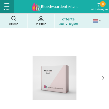
0
menu
winkelwagen
offerte
aanvragen
zoeken
inloggen