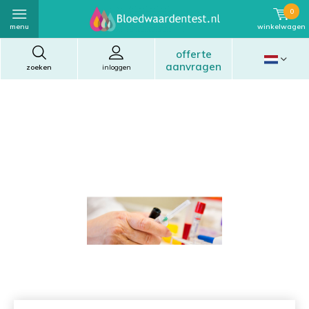
0
menu
winkelwagen
offerte
aanvragen
zoeken
inloggen