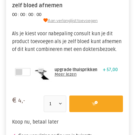
zelf bloed afnemen
0
0
:
0
0
:
0
0
:
0
0
Aan verlanglijst toevoegen
Als je kiest voor nabepaling consult kun je dit
product toevoegen als je zelf bloed kunt afnemen
of dit kunt combineren met een doktersbezoek.
upgrade thuisprikken
+ 57,00
Meer lezen
€
4,-
Koop nu, betaal later