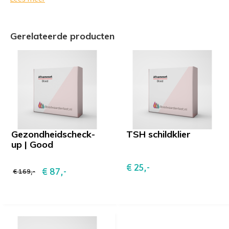
Selenium
Magnesium
Gerelateerde producten
Gezondheidscheck-
TSH schildklier
up | Good
€ 25,-
€ 87,-
€ 169,-