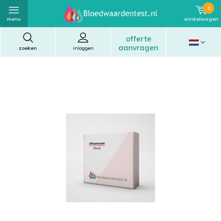
0
menu
winkelwagen
offerte
aanvragen
zoeken
inloggen