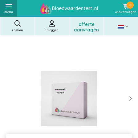
0
menu
winkelwagen
offerte
aanvragen
zoeken
inloggen