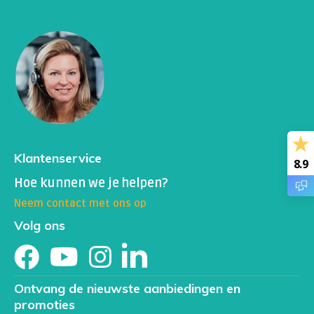
Afwijkende reflexen
Gewichtsverlies (verlies van eetlust, verlies van
smaak/reuk)
Afasie (problemen met spreken, verkeerde woorden
gebruiken, niet op het juiste woord kunnen komen, met
'dubbele tong' praten en 'toetsenbord-afasie')
Bloedarmoede (flauwvallen, droge huid, jeuk, bleekheid,
geelverkleuring huid en oogwit, hyperpigmentatie,
spontane blauwe plekken, petechiën, orthostatische
Klantenservice
hypotensie)
8.9
Problemen met de ogen (optische neuropathie, wazig
Hoe kunnen we je helpen?
zien, gezichtsvelduitval)
Neem contact met ons op
Gehoorproblemen (oorsuizen, vervormd geluid)
Volg ons
Haaruitval,brokkelige nagels
Hypertone blaas (plas niet op kunnen houden)
Hoofdpijn/migraine/toevallen
Infecties (een verhoogde kans op vaginale- en
Ontvang de nieuwste aanbiedingen en
urineweginfecties)
promoties
Menstruatieproblemen (onregelmatig, soms