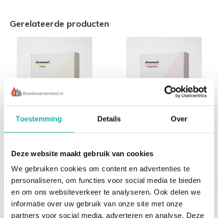
Gerelateerde producten
MMA vitamine B12 te
Vitamine D3 -
Toestemming
Details
Over
kort
Vingerprik
Methylmalonzuur in
Urine
Onderstaand lijstje geeft aan welke mogelijk zijn, in de
€ 35,-
Deze website maakt gebruik van cookies
€ 87,-
volgorde die het meest voorkomt:
We gebruiken cookies om content en advertenties te
personaliseren, om functies voor social media te bieden
Vermoeidheid (soms heel erg moe, vaak al bij het
en om ons websiteverkeer te analyseren. Ook delen we
opstaan geen energie)
informatie over uw gebruik van onze site met onze
Glossitis (pijnlijke tong, dikke tong, z.g. biefstuktong,
partners voor social media, adverteren en analyse. Deze
vooral bij scherp en gekruid eten en zure dranken, bij