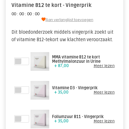
Vitamine B12 te kort - Vingerprik
0
0
:
0
0
:
0
0
:
0
0
Aan verlanglijst toevoegen
Dit bloedonderzoek middels vingerprik zoekt uit
of vitamine B12-tekort uw klachten veroorzaakt.
MMA vitamine B12 te kort
Methylmalonzuur in Urine
+ 87,00
Meer lezen
Vitamine D3 - Vingerprik
+ 35,00
Meer lezen
Foliumzuur B11 - Vingerprik
+ 35,00
Meer lezen