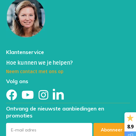
261125EG aanpassing referentiewaarden vitamine B6
(pyridoxalfosfaat) 51.0 - 182.9 nmol/l
Klantenservice
Hoe kunnen we je helpen?
Neem contact met ons op
Volg ons
Ontvang de nieuwste aanbiedingen en
promoties
8.9
Abonneer