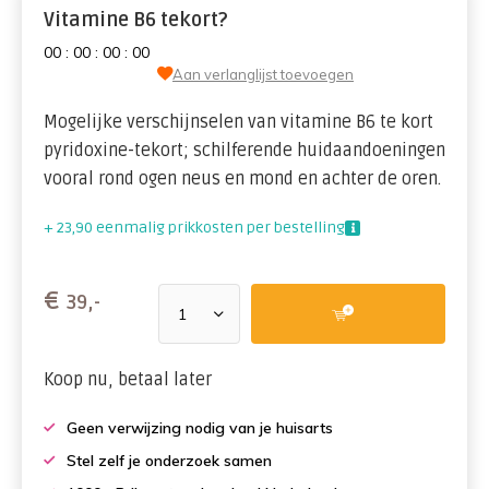
Vitamine B6 tekort?
0
0
:
0
0
:
0
0
:
0
0
Aan verlanglijst toevoegen
Mogelijke verschijnselen van vitamine B6 te kort
pyridoxine-tekort; schilferende huidaandoeningen
vooral rond ogen neus en mond en achter de oren.
+ 23,90 eenmalig prikkosten per bestelling
€
39,-
Koop nu, betaal later
Geen verwijzing nodig van je huisarts
Stel zelf je onderzoek samen