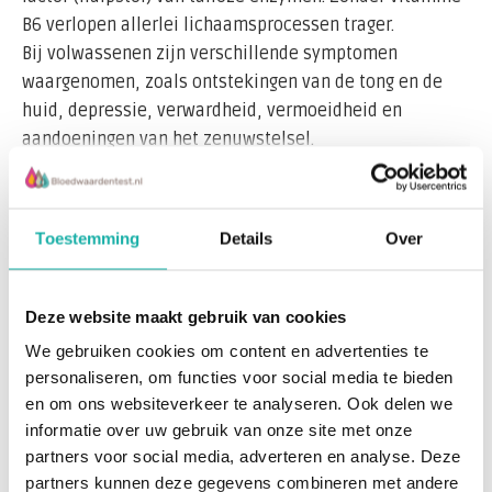
B6 verlopen allerlei lichaamsprocessen trager.
Bij volwassenen zijn verschillende symptomen
waargenomen, zoals ontstekingen van de tong en de
huid, depressie, verwardheid, vermoeidheid en
aandoeningen van het zenuwstelsel.
Vitamine B-6 tekort (pyridoxine-tekort)
Lees meer
Toestemming
Details
Over
Vitamine B6 speelt o.a. een belangrijke rol in de
stofwisseling van aminozuren en vetzuren, de opslag
Recent bekeken
van glucose in de vorm van glycogeen (glycogenese), de
Deze website maakt gebruik van cookies
vorming van rode bloedkleurstof (haem) en de functie
We gebruiken cookies om content en advertenties te
van het zenuwstelsel en het afweersysteem
personaliseren, om functies voor social media te bieden
(immuunsysteem).
en om ons websiteverkeer te analyseren. Ook delen we
Vitamine B6 (pyridoxine) komt o.a. voor in ruwe granen,
informatie over uw gebruik van onze site met onze
tarwekiemen, gist, sojabonen, zilvervlies van rijst,
partners voor social media, adverteren en analyse. Deze
vlees en leverproducten.
partners kunnen deze gegevens combineren met andere