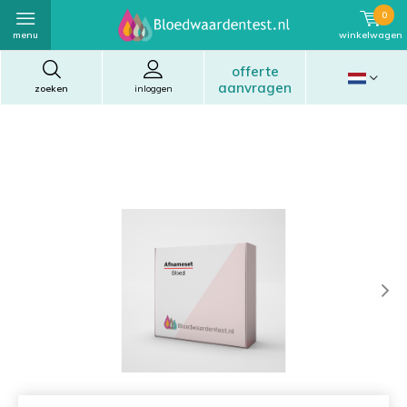
0
menu
winkelwagen
offerte
aanvragen
zoeken
inloggen