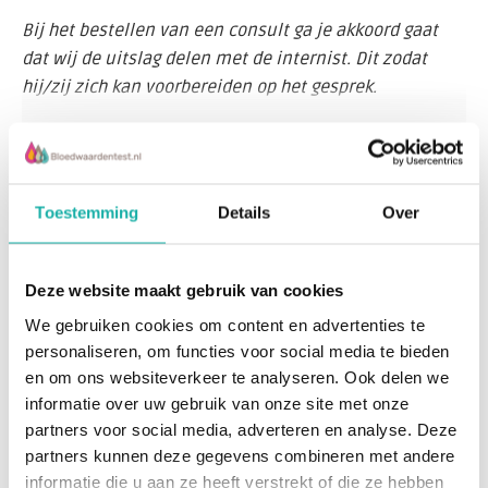
Bij het bestellen van een consult ga je akkoord gaat
dat wij de uitslag delen met de internist. Dit zodat
hij/zij zich kan voorbereiden op het gesprek.
Dr. Theo Erwteman studeerde geneeskunde aan de
Lees meer
Universiteit van Amsterdam. Hij volgde zijn opleiding
tot internist in achtereenvolgens het Brookdale Medical
Toestemming
Details
Over
Center in Brooklyn, New York en het Wilhelmina
Recent bekeken
Gasthuis in Amsterdam. Hij promoveerde in 1982. In
1990 behoorde hij tot de oprichters van het Medisch
Deze website maakt gebruik van cookies
Centrum Jan van Goyen in de nieuwe vorm.
We gebruiken cookies om content en advertenties te
personaliseren, om functies voor social media te bieden
Dr. Erwteman: "Ik geef u nadere uitleg over de
en om ons websiteverkeer te analyseren. Ook delen we
betekenis van eventuele afwijkende waarden - of
informatie over uw gebruik van onze site met onze
eventueel over de betekenis van "normale" waarden. De
partners voor social media, adverteren en analyse. Deze
uitleg kan plaatsvinden per skype/facetime (het is
partners kunnen deze gegevens combineren met andere
Telefonisch consult
informatie die u aan ze heeft verstrekt of die ze hebben
altijd prettig om een gezicht erbij te hebben). In