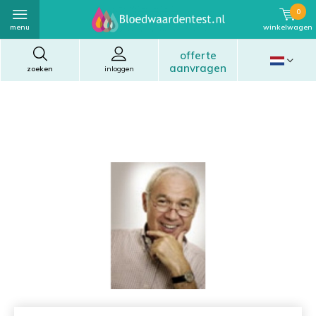
0
menu
winkelwagen
offerte
aanvragen
zoeken
inloggen