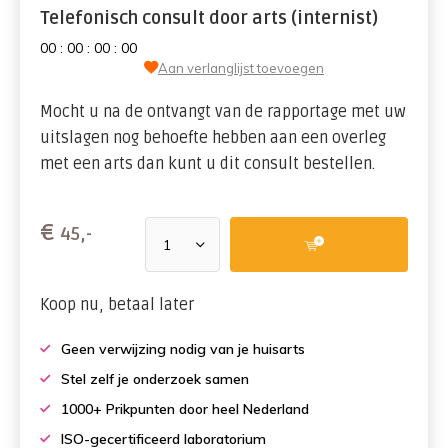
Telefonisch consult door arts (internist)
0
0
:
0
0
:
0
0
:
0
0
Aan verlanglijst toevoegen
Mocht u na de ontvangt van de rapportage met uw
uitslagen nog behoefte hebben aan een overleg
met een arts dan kunt u dit consult bestellen.
€
45,-
Koop nu, betaal later
Geen verwijzing nodig van je huisarts
Stel zelf je onderzoek samen
1000+ Prikpunten door heel Nederland
ISO-gecertificeerd laboratorium