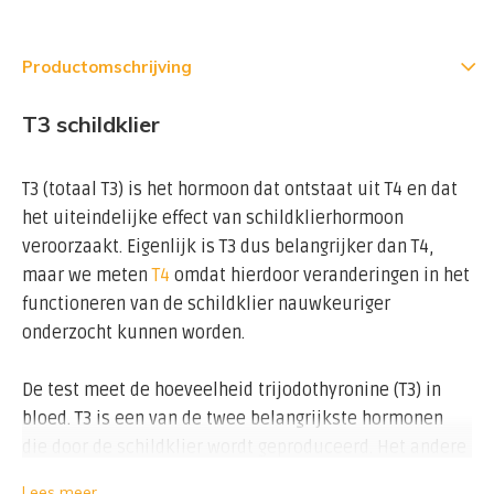
Productomschrijving
T3 schildklier
T3 (totaal T3) is het hormoon dat ontstaat uit T4 en dat
het uiteindelijke effect van schildklierhormoon
veroorzaakt. Eigenlijk is T3 dus belangrijker dan T4,
maar we meten
T4
omdat hierdoor veranderingen in het
functioneren van de schildklier nauwkeuriger
onderzocht kunnen worden.
De test meet de hoeveelheid trijodothyronine (T3) in
bloed. T3 is een van de twee belangrijkste hormonen
die door de schildklier wordt geproduceerd. Het andere
hormoon is thyroxine of T4. De productie bestaat voor
Lees meer