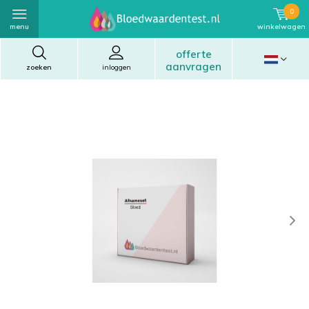
0
menu
winkelwagen
offerte
aanvragen
zoeken
inloggen