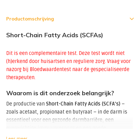
Productomschrijving
Short-Chain Fatty Acids (SCFAs)
Dit is een complementaire test. Deze test wordt niet
(h)erkend door huisartsen en reguliere zorg. Vraag voor
nazorg bij Bloedwaardentest naar de gespecialiseerde
therapeuten.
Waarom is dit onderzoek belangrijk?
De productie van
Short-Chain Fatty Acids (SCFA's)
–
zoals acetaat, propionaat en butyraat – in de darm is
essentieel voor een gezonde darmbarrière, een
evenwichtige immuunrespons en een goede
stofwisseling. Deze vetzuren ontstaan wanneer
Lees meer