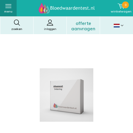
0
menu
winkelwagen
offerte
aanvragen
zoeken
inloggen