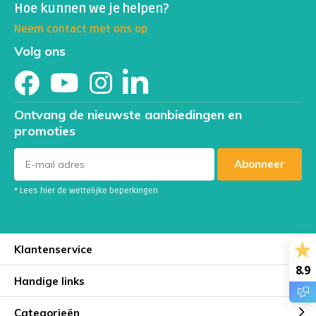
Hoe kunnen we je helpen?
Vermoeidheid of een lage weerstand
Neem contact met ons op
Volg ons
Overgewicht of metabole klachten
Begeleiding bij een
vezelrijk of anti-inflammatoir
dieet
(zoals mediterraan of plantaardig)
Ontvang de nieuwste aanbiedingen en
promoties
Monitoring van microbioomtherapieën, zoals pre-
en probiotica
Abonneer
* Lees hier de wettelijke beperkingen
EVGH080525
Klantenservice
8.9
Handige links
Categorieën