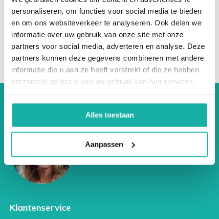
Met deze test krijg je inzicht in de
hoeveelheid en
personaliseren, om functies voor social media te bieden
verhouding van verschillende SCFA's
in je ontlasting.
en om ons websiteverkeer te analyseren. Ook delen we
Dit zegt iets over:
informatie over uw gebruik van onze site met onze
partners voor social media, adverteren en analyse. Deze
De activiteit van je darmbacteriën
partners kunnen deze gegevens combineren met andere
informatie die u aan ze heeft verstrekt of die ze hebben
verzameld op basis van uw gebruik van hun services.
Je vezelinname en -verwerking
Je metabole en immuunstatus
Alles toestaan
Mogelijke ontstekingsprocessen in de darm
Aanpassen
Voor wie is dit onderzoek geschikt?
Deze test is waardevol bij:
Darmklachten (zoals PDS, opgeblazen gevoel,
Klantenservice
winderigheid, obstipatie)