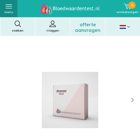
0
menu
winkelwagen
offerte
aanvragen
zoeken
inloggen