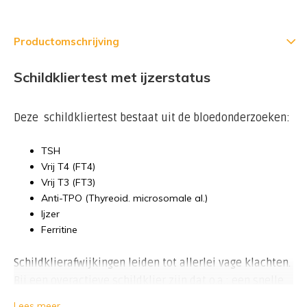
Productomschrijving
Schildkliertest met ijzerstatus
Deze schildkliertest bestaat uit de bloedonderzoeken:
TSH
Vrij T4 (FT4)
Vrij T3 (FT3)
Anti-TPO (Thyreoid. microsomale al.)
Ijzer
Ferritine
Schildklierafwijkingen leiden tot allerlei vage klachten.
Bij een overactieve schildklier zijn dat o.a.: een snelle
hartslag, gewichtsverlies, nervositeit, trillende handen,
Lees meer