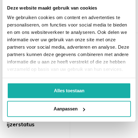
IgA, IgG en antigeen
Wat mag ik eten?
eiwitten. Totaal T3 kan beïnvloed worden door
Deze website maakt gebruik van cookies
€ 87,-
€ 99,-
veranderingen in de hoeveelheid transporteiwitten,
We gebruiken cookies om content en advertenties te
zoals albumine en thyroxine-bindend globuline. Het
personaliseren, om functies voor social media te bieden
kan enige informatie geven over de totale T3-niveaus in
en om ons websiteverkeer te analyseren. Ook delen we
het lichaam, maar het kan minder nauwkeurig zijn bij
informatie over uw gebruik van onze site met onze
partners voor social media, adverteren en analyse. Deze
het beoordelen van de schildklierfunctie.
Recent bekeken
partners kunnen deze gegevens combineren met andere
informatie die u aan ze heeft verstrekt of die ze hebben
* FT3 (vrij T3): Dit meet het vrije en biologisch actieve T3
verzameld op basis van uw gebruik van hun services.
in het bloed, dat niet gebonden is aan eiwitten. Slechts
ongeveer 1% van het T3 in het bloed is vrij T3.
Het vrije
T3-niveau is vaak een betere indicator van de actieve
Alles toestaan
schildklierfunctie, omdat het de hoeveelheid T3 meet
die beschikbaar is voor de lichaamsweefsels.
Over het
Aanpassen
algemeen wordt FT3 als een meer betrouwbare test
Schildkliertest met
beschouwd dan totaal T3 bij het beoordelen van de
ijzerstatus
schildklierfunctie.
Anti-TPO (thyroid peroxidase)