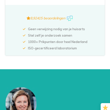
bloed, wat direct beïnvloed wordt door PTH.
Fosfaattest: PTH en fosfaatniveaus hebben een
omgekeerde relatie in het lichaam; als PTH hoog is, zijn
fosfaatniveaus vaak laag, en vice versa.
8,9
2415 beoordelingen
Vitamine D-test: Actieve vitamine D (calcitriol) is
belangrijk voor de calciumabsorptie in het lichaam en
Geen verwijzing nodig van je huisarts
wordt gereguleerd door PTH.
Stel zelf je onderzoek samen
Nierfunctietesten: Deze kunnen helpen bij het
1000+ Prikpunten door heel Nederland
beoordelen van de rol van de nieren in de calcium- en
ISO-gecertificeerd laboratorium
fosforbalans, aangezien PTH ook de nierfunctie
beïnvloedt.
Magnesiumtest: Magnesium is nodig voor de juiste
werking van de bijschildklieren, dus abnormale
magnesiumniveaus kunnen de PTH-productie
beïnvloeden.
Urinecalciumtest: Dit kan helpen bij het bepalen van de
hoeveelheid calcium die door de nieren wordt
uitgescheiden.
241225EG deze test kan voortaan decentraal afgenomen worden en hoeft