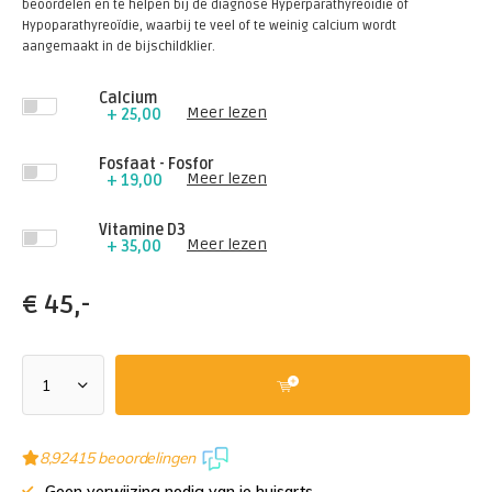
beoordelen en te helpen bij de diagnose Hyperparathyreoïdie of
Hypoparathyreoïdie, waarbij te veel of te weinig calcium wordt
aangemaakt in de bijschildklier.
Calcium
Meer lezen
+ 25,00
Fosfaat - Fosfor
Meer lezen
+ 19,00
Vitamine D3
Meer lezen
+ 35,00
€
45,-
8,9
2415 beoordelingen
Geen verwijzing nodig van je huisarts