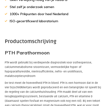
Stel zelf je onderzoek samen
1000+ Prikpunten door heel Nederland
ISO-gecertificeerd laboratorium
Productomschrijving
PTH Parathormoon
PTH wordt gebruikt bij verdiepende diagnostiek voor ostheoperose,
calciummetabolisme-stoornissen, vermoedelijke hyper- of
hypoparathyreoïdie, nierinsufficiëntie, nefro- en urolithiasis,
malabsorptiesyndroom
De test meet de hoeveelheid
PTH
in bloed.
PTH
is een hormoon dat in de
vier bijschildkliertjes wordt geproduceerd en een belangrijke rol speelt bij
de regeling van de calciumhuishouding.
PTH
maakt deel uit van een
terugkoppelingssysteem, bestaande uit calcium,
PTH
en vitamine D
(daarnaast spelen fosfaat en magnesium ook nog een rol). Bij een tekort
aan calcium (hypocalciëmie) stijgt de hoeveelheid
PTH
, wat er voor zorgt