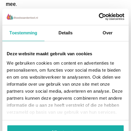
mee.
Hoe werkt het?
Toestemming
Details
Over
Stel je bloedonderzoek samen
via
Bloedwaardentest.nl.
Deze website maakt gebruik van cookies
Plaats bestelling
Geef in het opmerkingenveld (laatste
stap van de checkout) aan dat je de bloedafname bij
We gebruiken cookies om content en advertenties te
DC Klinieken wilt laten uitvoeren.
personaliseren, om functies voor social media te bieden
Ontvang thuis je testkit
met alle benodigde
en om ons websiteverkeer te analyseren. Ook delen we
materialen.
informatie over uw gebruik van onze site met onze
Ga naar een van onze prikposten in Amsterdam
en
partners voor social media, adverteren en analyse. Deze
laat je bloed afnemen.
partners kunnen deze gegevens combineren met andere
Stuur de buisjes op
Gebruik de bijgeleverde medische
informatie die u aan ze heeft verstrekt of die ze hebben
envelop om je bloedmonster naar het lab te sturen.
verzameld op basis van uw gebruik van hun services.
Ontvang snel en betrouwbaar je uitslag
per e-mail.