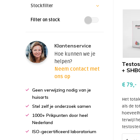
Stockfilter
Filter on stock
Klantenservice
Hoe kunnen we je
helpen?
Testost
Neem contact met
+ SHB
ons op
€ 79,-
Geen verwijzing nodig van je
huisarts
Het total
Stel zelf je onderzoek samen
als de to
hoeveelh
1000+ Prikpunten door heel
terwijl he
Nederland
testoster
ISO-gecertificeerd laboratorium