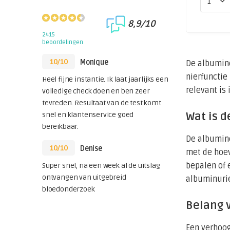
8,9/10
2415
beoordelingen
10/10
Monique
De albumine
nierfunctie
Heel fijne instantie. Ik laat jaarlijks een
relevant is
volledige check doen en ben zeer
tevreden. Resultaat van de test komt
Wat is 
snel en klantenservice goed
bereikbaar.
De albumine
10/10
Denise
met de hoev
bepalen of 
Super snel, na een week al de uitslag
ontvangen van uitgebreid
albuminurie
bloedonderzoek
Belang 
Een verhoog