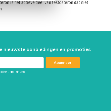
teron is het actieve deel van testosteron dat niet
m.
e nieuwste aanbiedingen en promoties
Abonneer
telijke beperkingen