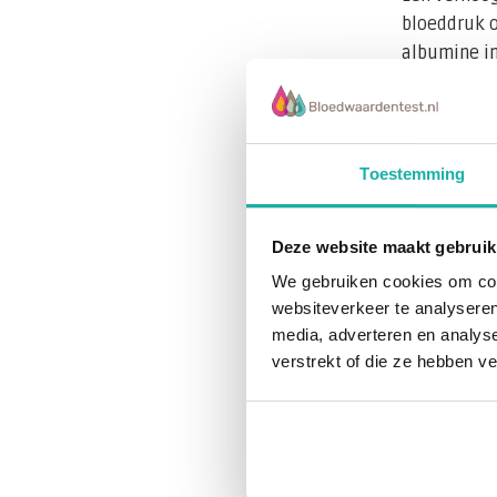
bloeddruk o
albumine in
Normaal
Norma
Toestemming
Mild 
Sterk 
Deze website maakt gebruik
Deze waarde
We gebruiken cookies om cont
websiteverkeer te analyseren
Albumine
media, adverteren en analys
verstrekt of die ze hebben v
Op Bloedwaa
Globulin) t
Albumine bi
De meting v