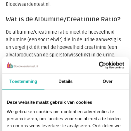
Bloedwaardentest.nl.
Wat is de Albumine/Creatinine Ratio?
De albumine/creatinine ratio meet de hoeveelheid
albumine (een soort eiwit) die in de urine aanwezig is
en vergelijkt dit met de hoeveelheid creatinine (een
afvalproduct van de spierstofwisseling) in de urine.
Deze ratio wordt gebruikt om te bepalen of er sprake is
van een abnormale hoeveelheid eiwit in de urine, een
aandoening die bekend staat als albuminurie of
Toestemming
Details
Over
proteïnurie.
Belang van de Albumine/Creatinine
Deze website maakt gebruik van cookies
Ratio
We gebruiken cookies om content en advertenties te
personaliseren, om functies voor social media te bieden
Een verhoogde ACR kan een vroeg teken zijn van
en om ons websiteverkeer te analyseren. Ook delen we
Nierschade, vooral bij mensen met risicofactoren zoals