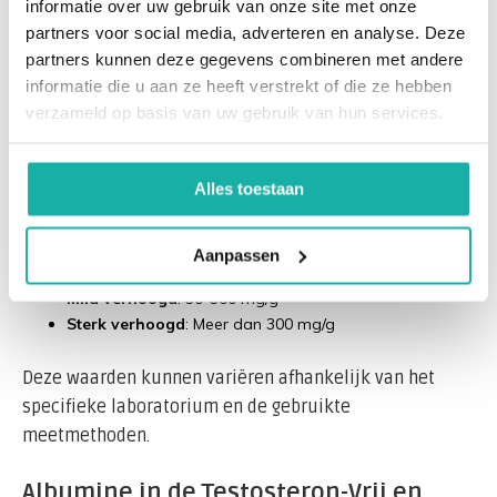
informatie over uw gebruik van onze site met onze
diabetes, hoge bloeddruk of cardiovasculaire
partners voor social media, adverteren en analyse. Deze
aandoeningen. Nierfunctiestoornissen kunnen leiden
partners kunnen deze gegevens combineren met andere
tot een verhoogde uitscheiding van albumine in de
informatie die u aan ze heeft verstrekt of die ze hebben
urine, wat een indicator kan zijn van verminderde
verzameld op basis van uw gebruik van hun services.
nierfilterfunctie.
Alles toestaan
Normaalwaarden voor de
Albumine/Creatinine Ratio
Aanpassen
Normaal
: Minder dan 30 mg/g
Mild verhoogd
: 30-300 mg/g
Sterk verhoogd
: Meer dan 300 mg/g
Deze waarden kunnen variëren afhankelijk van het
specifieke laboratorium en de gebruikte
meetmethoden.
Albumine in de Testosteron-Vrij en