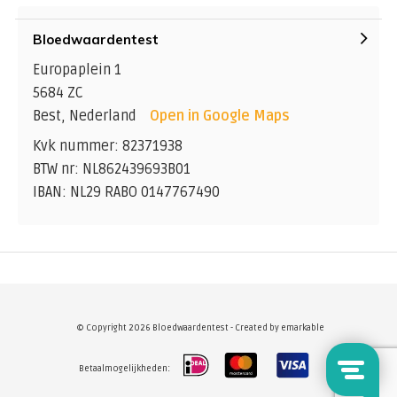
Bloedwaardentest
Europaplein 1
5684 ZC
Best, Nederland
Open in Google Maps
Kvk nummer: 82371938
BTW nr: NL862439693B01
IBAN: NL29 RABO 0147767490
© Copyright 2026 Bloedwaardentest - Created by
emarkable
Betaalmogelijkheden: