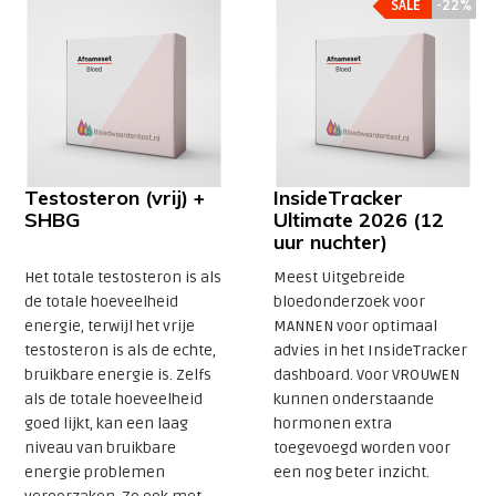
SALE
SALE
-22%
-22%
Testosteron (vrij) +
InsideTracker
SHBG
Ultimate 2026 (12
uur nuchter)
Het totale testosteron is als
Meest Uitgebreide
de totale hoeveelheid
bloedonderzoek voor
energie, terwijl het vrije
MANNEN voor optimaal
testosteron is als de echte,
advies in het InsideTracker
bruikbare energie is. Zelfs
dashboard. Voor VROUWEN
als de totale hoeveelheid
kunnen onderstaande
goed lijkt, kan een laag
hormonen extra
niveau van bruikbare
toegevoegd worden voor
energie problemen
een nog beter inzicht.