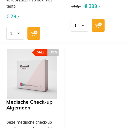
veroorzaken. Zo ook met
€ 399,-
testo
512,-
€ 79,-
SALE
SALE
-39%
-39%
Medische Check-up
Algemeen
Deze medische check-up