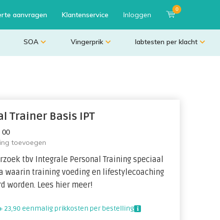
0
erte aanvragen
Klantenservice
Inloggen
SOA
Vingerprik
labtesten per klacht
l Trainer Basis IPT
:
0
0
ling toevoegen
zoek tbv Integrale Personal Training speciaal
waarin training voeding en lifestylecoaching
d worden. Lees hier meer!
+ 23,90 eenmalig prikkosten per bestelling