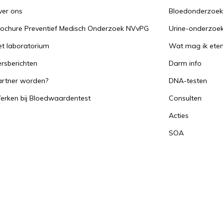
ver ons
Bloedonderzoe
rochure Preventief Medisch Onderzoek NVvPG
Urine-onderzoe
t laboratorium
Wat mag ik ete
rsberichten
Darm info
artner worden?
DNA-testen
erken bij Bloedwaardentest
Consulten
Acties
SOA