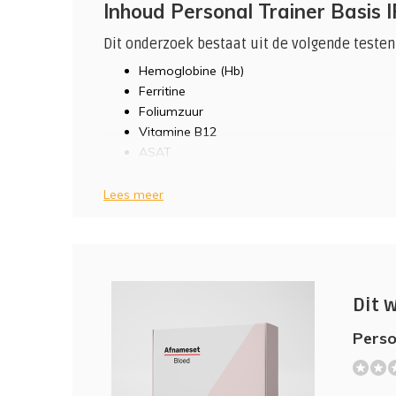
Inhoud Personal Trainer Basis 
Dit onderzoek bestaat uit de volgende testen
Hemoglobine (Hb)
Ferritine
Foliumzuur
Vitamine B12
ASAT
ALAT
gamma-GT
Lees meer
Ureum
Creatinine
Triglyceriden
HDL
LDL
Dit 
Totaal cholesterol
Vitamine D3
Perso
Albumine
(0)
TSH