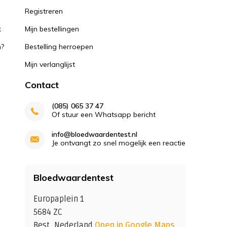
k
Registreren
k
Mijn bestellingen
n?
Bestelling herroepen
Mijn verlanglijst
Contact
(085) 065 37 47
Of stuur een Whatsapp bericht
info@bloedwaardentest.nl
Je ontvangt zo snel mogelijk een reactie
Bloedwaardentest
Europaplein 1
5684 ZC
Best, Nederland
Open in Google Maps