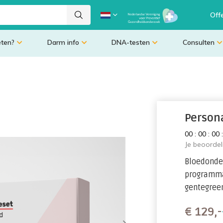
Off
eten?
Darm info
DNA-testen
Consulten
Persona
0
0
:
0
0
:
0
0
Je beoorde
Bloedonder
programma 
gentegreer
€
129,-