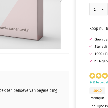
Koop nu, b
Geen ver
Stel zel
1000+ Pr
ISO-gece
2415 beoorde
oek ten behoeve van begeleiding
10/10
Monique
Heel fijne in