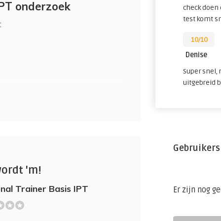
IPT onderzoek
check doen 
test komt s
:
10/10
Denise
Super snel,
uitgebreid 
Gebruikers
wordt 'm!
nal Trainer Basis IPT
Er zijn nog g