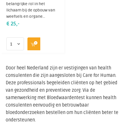
belangrijke rol in het
triglyceriden.
lichaam bij de opbouw van
Bloedsuikerspiegel: Meting van nuchtere
weefsels en organe...
glucosewaarde, een belangrijke indicator voor
€ 25,-
suikerstofwisseling en insulineresistentie.
Bloedonderzoek Vermoeidheid: Onderzoek naar
mogelijke oorzaken van vermoeidheid, waaronder
tekorten aan vitamine B12, ijzer, ferritine en vitamine
D.
Deze onderzoeken geven waardevolle inzichten in de
Door heel Nederland zijn er vestigingen van health
algehele gezondheid van de cliënt en helpen bij het
consulenten die zijn aangesloten bij Care for Human.
opstellen van een effectief advies- en behandelplan.
Deze professionals begeleiden cliënten op het gebied
van gezondheid en preventieve zorg. Via de
Hoe werkt het?
samenwerking met Bloedwaardentest kunnen health
De health consulent bestelt het bloedonderzoek
consulenten eenvoudig en betrouwbaar
eenvoudig via deze pagina.
bloedonderzoeken bestellen om hun cliënten beter te
De cliënt ontvangt een Testkit en kan bloed laten
ondersteunen.
afnemen op een priklocatie in de buurt via de