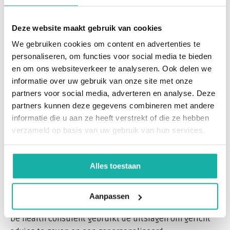
effectief aan te pakken.
tekorten aan vitamine B12, ijzer, ferritine en vitamine
D.
Deze website maakt gebruik van cookies
Deze onderzoeken geven waardevolle inzichten in de
We gebruiken cookies om content en advertenties te
algehele gezondheid van de cliënt en helpen bij het
personaliseren, om functies voor social media te bieden
opstellen van een effectief advies- en behandelplan.
en om ons websiteverkeer te analyseren. Ook delen we
informatie over uw gebruik van onze site met onze
Hoe werkt het?
partners voor social media, adverteren en analyse. Deze
De health consulent bestelt het bloedonderzoek
partners kunnen deze gegevens combineren met andere
eenvoudig via deze pagina.
informatie die u aan ze heeft verstrekt of die ze hebben
De cliënt ontvangt een Testkit en kan bloed laten
verzameld op basis van uw gebruik van hun services.
afnemen op een priklocatie in de buurt via de
verwijsbrief die men ontvangt per mail.
De testresultaten zijn binnen enkele dagen
Alles toestaan
beschikbaar Indien direct medische opvolging nodig is
wordt contact opgenomen door het medische team van
Aanpassen
Bloedwaardentest.
De health consulent gebruikt de uitslagen om gericht