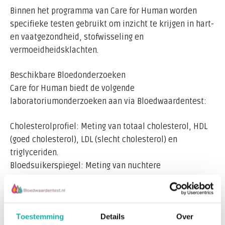
verwijsbrief die men ontvangt per mail.
Binnen het programma van Care for Human worden
De testresultaten zijn binnen enkele dagen
specifieke testen gebruikt om inzicht te krijgen in hart-
beschikbaar Indien direct medische opvolging nodig is
en vaatgezondheid, stofwisseling en
wordt contact opgenomen door het medische team van
vermoeidheidsklachten.
Bloedwaardentest.
De health consulent gebruikt de uitslagen om gericht
Beschikbare Bloedonderzoeken
advies te geven en een gepersonaliseerd
Care for Human biedt de volgende
gezondheidsplan op te stellen.
laboratoriumonderzoeken aan via Bloedwaardentest:
Cholesterolprofiel: Meting van totaal cholesterol, HDL
Ondersteun Cliënten met Inzicht in Hun Gezondheid
(goed cholesterol), LDL (slecht cholesterol) en
Dankzij de samenwerking tussen Care for Human en
triglyceriden.
Bloedwaardentest kunnen health consulenten van Care
Bloedsuikerspiegel: Meting van nuchtere
for Human hun cliënten helpen bij het monitoren van
glucosewaarde, een belangrijke indicator voor
cholesterolwaarden, bloedsuikerspiegel en oorzaken
suikerstofwisseling en insulineresistentie.
van vermoeidheid. Dit biedt de mogelijkheid om
Bloedonderzoek Vermoeidheid: Onderzoek naar
gezondheidsklachten vroegtijdig te signaleren en
Toestemming
Details
Over
mogelijke oorzaken van vermoeidheid, waaronder