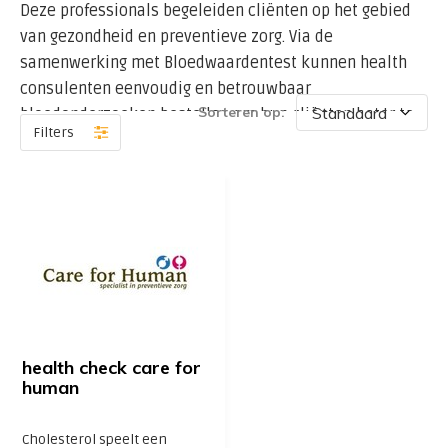
Deze professionals begeleiden cliënten op het gebied
van gezondheid en preventieve zorg. Via de
samenwerking met Bloedwaardentest kunnen health
consulenten eenvoudig en betrouwbaar
Sorteren op:
bloedonderzoeken bestellen om hun cliënten beter te
Filters
ondersteunen.
Binnen het programma van Care for Human worden
specifieke testen gebruikt om inzicht te krijgen in hart-
en vaatgezondheid, stofwisseling en
vermoeidheidsklachten.
Beschikbare Bloedonderzoeken
Care for Human biedt de volgende
health check care for
laboratoriumonderzoeken aan via Bloedwaardentest:
human
Cholesterolprofiel: Meting van totaal cholesterol, HDL
Cholesterol speelt een
(goed cholesterol), LDL (slecht cholesterol) en