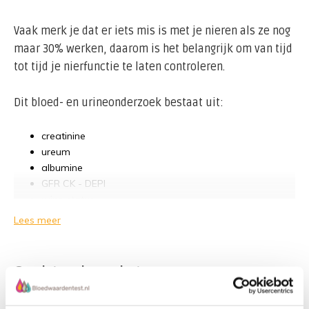
Vaak merk je dat er iets mis is met je nieren als ze nog
maar 30% werken, daarom is het belangrijk om van tijd
tot tijd je nierfunctie te laten controleren.
Dit bloed- en urineonderzoek bestaat uit:
creatinine
ureum
albumine
GFR CK - DEPI
urine status
Lees meer
Schatting van de nierfunctie met de MDRD-formule voor
het opsporen van een gestoorde nierfunctie en een
vroegere diagnose van nierfalen. Deze wordt berekend
Gerelateerde producten
aan de hand van de bloedonderzoeken creatinine-, de
ureum- en de albuminewaarde, geslacht en leeftijd.