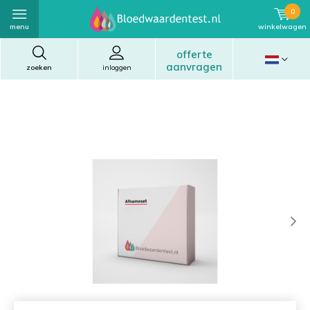
0
menu
winkelwagen
offerte
aanvragen
zoeken
inloggen