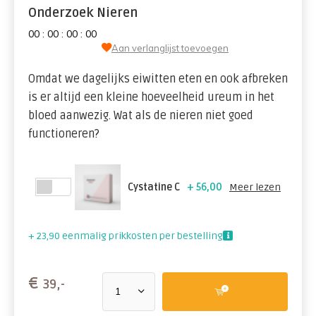
Onderzoek Nieren
0
0
:
0
0
:
0
0
:
0
0
Aan verlanglijst toevoegen
Omdat we dagelijks eiwitten eten en ook afbreken
is er altijd een kleine hoeveelheid ureum in het
bloed aanwezig. Wat als de nieren niet goed
functioneren?
Cystatine C
+ 56,00
Meer lezen
+ 23,90 eenmalig prikkosten per bestelling
€
39,-