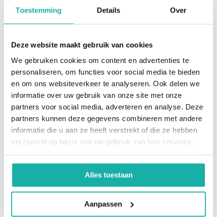
Toestemming
Details
Over
De nieren zijn heel belangrijk voor de gezondheid van
de mens omdat ze afbraakproducten en schadelijke
Deze website maakt gebruik van cookies
stoffen verwijderen uit het bloed. Als de nieren door
ziekte minder goed werken, hopen deze stoffen zich in
We gebruiken cookies om content en advertenties te
Cystatine C
personaliseren, om functies voor social media te bieden
het lichaam op.
en om ons websiteverkeer te analyseren. Ook delen we
informatie over uw gebruik van onze site met onze
€ 56,-
Nierproblemen komen voor bij verschillende ziektes.
partners voor social media, adverteren en analyse. Deze
partners kunnen deze gegevens combineren met andere
Sommige geneesmiddelen worden uit het lichaam
informatie die u aan ze heeft verstrekt of die ze hebben
verwijderd door de nieren.
verzameld op basis van uw gebruik van hun services.
Er kan sprake zijn van een nierprobleem omdat de
Recent bekeken
nieren het bloed niet goed filtreren. Het kan ook zijn
dat de bloedstroom door de nieren niet goed is. Dat
Alles toestaan
komt voor bij bijvoorbeeld uitdroging, hartproblemen,
stress, ernstige brandwonden, blokkades in de
Aanpassen
urinewegen en na een hartaanval. Ook na een eiwitrijke