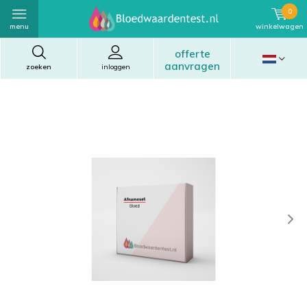
0
menu
winkelwagen
offerte
aanvragen
zoeken
inloggen