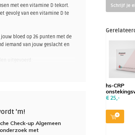
nsen met een vitamine D tekort.
Schrijf je 
et gevolg van een vitamine D te
Gerelateer
 jouw bloed op 26 punten met de
nd iemand van jouw geslacht en
den uitgevoerd:
alwegen
hs-CRP
onsteking
€ 25,-
wordt 'm!
art- en vaatziekte
rfunctie GFR-berekening
che Check-up Algemeen
donderzoek met