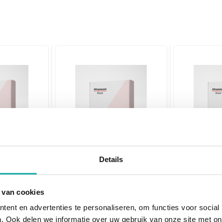
Distrubution Weight)
erverkalking?
ofwisselingsziekten
2 (Holo
CRP
TSH schi
Details
ctief-B12)
Als test voor het risico op
De TSH-blo
 van cookies
n het
hart- en vaatziekten
essentieel
wordt een m...
diagnostic
ent en advertenties te personaliseren, om functies voor social
. Ook delen we informatie over uw gebruik van onze site met on