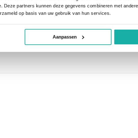
e. Deze partners kunnen deze gegevens combineren met andere i
erzameld op basis van uw gebruik van hun services.
€ 225,-
o TC)
Normaal:
€ 25,-
Je bespaart:
(12% Korting)
Aanpassen
Totaalbedrag:
€ 200,-