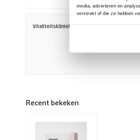
media, adverteren en analys
verstrekt of die ze hebben v
Vitaliteitskliniek
ActiefVitB12 (Hol
CRP
TSH schildklier
Recent bekeken