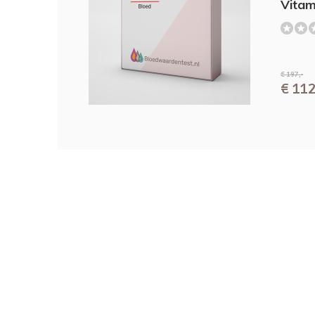
Vitam
Creatinine - Nierfunctie
Eiwit totaal - Lever, nieren, darmen
(0)
Erythrocyten (rode bloedcellen, opnemen va
Eosinofiele granulocyten (bloebeeld)
Gamma GT - Leverfunctie
€ 197,-
€ 112
HbA1c - Diabetes (kijkt naar gemiddelde bl
maanden ipv momentopname zoals glucos
HDL -goed cholesterol
Hematocriet (bloedbeeld)
Hemoglobine (Hb) - Bloedarmoede - Algem
Ijzer (bloedarmoede)
LDL cholesterol - slecht cholesterol Aderver
Leucocytendifferentiatie: neutrofiele, lymfoc
basofiele, staafkernige
Leucocyten - Witte bloedcellen
Lymfocyten (bloedbeeld)
MCH
MCV
MCHC