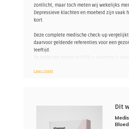
zonllicht, maar toch meten wij wekelijks me
Depressieve klachten en moeheid zijn vaak h
kort.
Deze complete medische check-up vergelijkt
daarvoor geldende referenties voor een gezo
leeftijd.
De volgende testen in V470 + vitamine D wor
ALAT - Leverfunctie
Lees meer
Albumine - Nierschade?
Alkalische Fosfatase - Lever, botschade, g
ASAT - Leverfunctie
Basofiele granulocyten (bloedbeeld)
Calcium - Botontkalking
Dit 
Cholesterol Totaal - Grootste veroorzaker h
Cholesterol /HDL ratioTijdelijk met
gratis
Nie
Medis
Cholesterol LDL/HDL risico index
Bloe
CK - (creatine-kinase) Spierschade