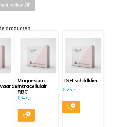
eigen review
de producten
Magnesium
TSH schildklier
swaarden
Intracellulair
€ 25,-
RBC
€ 47,-