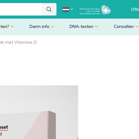
Off
eten?
Darm info
DNA-testen
Consulten
k met Vitamine D