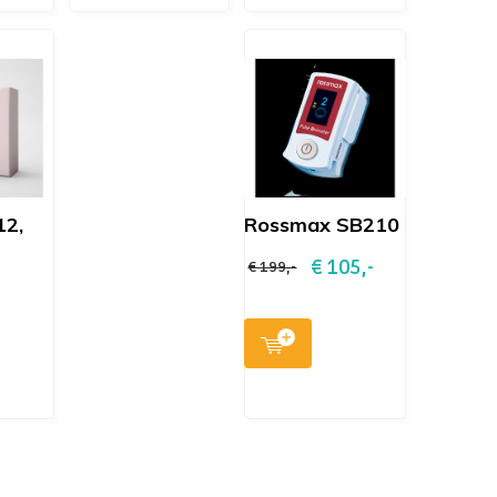
12,
Rossmax SB210
€ 105,-
€ 199,-