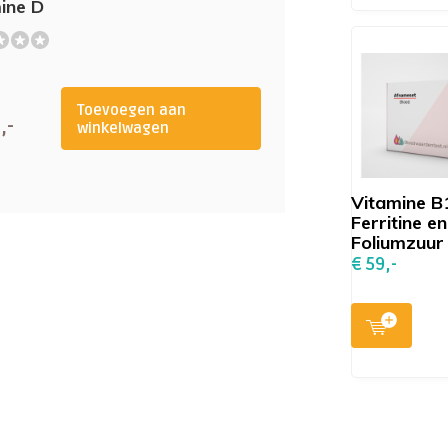
ine D
n zuurstof, bloedbeeld)
Toevoegen aan
,-
oedsuikerspiegel van de afgelopen
winkelwagen
e)
Vitamine B
ene moeheidsklachten
Ferritine en
Foliumzuur
€ 59,-
kalking?
yten, monocyten, eosinofiele,