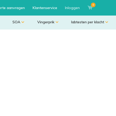
0
erte aanvragen
Klantenservice
Inloggen
SOA
Vingerprik
labtesten per klacht