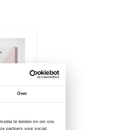
ldklier
Over
edtest is
 voor het
eren, moni...
 media te bieden en om ons
ze partners voor social