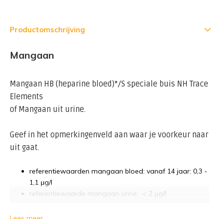
Productomschrijving
Mangaan
Mangaan HB (heparine bloed)*/S speciale buis NH Trace
Elements
of Mangaan uit urine.
Geef in het opmerkingenveld aan waar je voorkeur naar
uit gaat.
referentiewaarden mangaan bloed: vanaf 14 jaar: 0,3 -
1,1 μg/l
referentiewaarde mangaan urine: < 2 µg/l
Mangaan wordt in de industrie gebruikt voor de
Lees meer