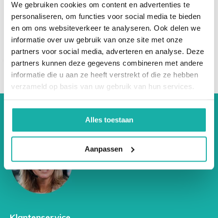
We gebruiken cookies om content en advertenties te
botweefsel. Verder is mangaan betrokken bij de
€ 77,-
personaliseren, om functies voor social media te bieden
stofwisseling van aminozuren, cholesterol en
en om ons websiteverkeer te analyseren. Ook delen we
koolhydraten.
informatie over uw gebruik van onze site met onze
partners voor social media, adverteren en analyse. Deze
Mangaan komt voor in granen, rijst, noten,
partners kunnen deze gegevens combineren met andere
bladgroenten, fruit, vlees, vis en thee.
informatie die u aan ze heeft verstrekt of die ze hebben
Factoren die de opname van mangaan beïnvloeden zijn
verzameld op basis van uw gebruik van hun services.
de aanwezigheid van calcium, fosfaat en ijzer. Bij een
hoog gehalte aan deze drie stoffen in de voeding
Alles toestaan
vermindert de opname van mangaan, bij een laag
gehalte verbetert de opname.
Aanpassen
De maximaal veilige dosis voor mangaan is 11
milligram/dag. Bij de veilige dosis gaat het om een
gemiddelde waarde, waarbij een ruime marge is
genomen.
Een teveel aan mangaan veroorzaakt beschadigingen
Klantenservice