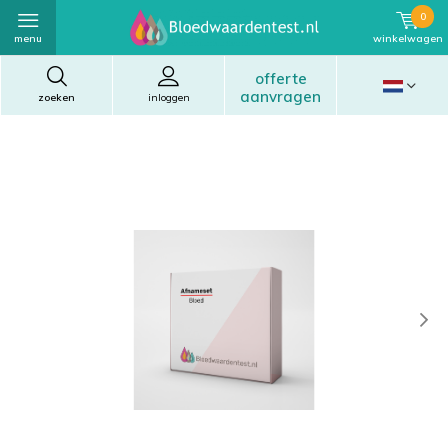
0
menu
winkelwagen
offerte
aanvragen
zoeken
inloggen