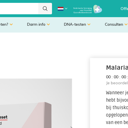
Off
eten?
Darm info
DNA-testen
Consulten
Malari
0
0
:
0
0
:
0
0
Je beoorde
Wanneer j
hebt bijvo
bij thuisk
opgelopen,
van een be