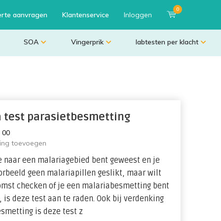
0
erte aanvragen
Klantenservice
Inloggen
SOA
Vingerprik
labtesten per klacht
a test parasietbesmetting
:
0
0
ling toevoegen
e naar een malariagebied bent geweest en je
orbeeld geen malariapillen geslikt, maar wilt
omst checken of je een malariabesmetting bent
 is deze test aan te raden. Ook bij verdenking
smetting is deze test z