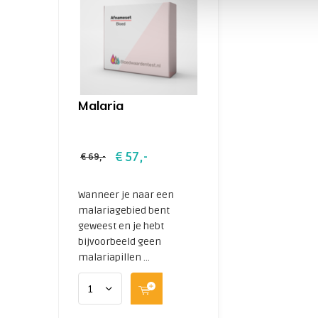
Plasmodium malariadiagnostiek (immunologi
naar:
plasmodium falciparum ag.
plasmodium vivax ag.
plasmodium malariae ag.
plasmodium ovale ag.
Malaria
140525km
€ 57,-
€ 69,-
Wanneer je naar een
malariagebied bent
geweest en je hebt
bijvoorbeeld geen
malariapillen ...