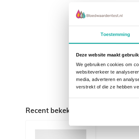
De behandeling van malaria wordt steeds moe
stammen die resistent zijn tegen de gebruik
Gelukkig komen er wel steeds nieuwe antim
Bij iedereen die binnen enkele maanden na he
Toestemming
wordt en koorts heeft, moet de mogelijkheid
De enige juiste handelwijze is malaria aan te
Deze website maakt gebruik
We gebruiken cookies om cont
Malaria is een meldingsplichtige ziekte groe
websiteverkeer te analyseren
ziekteverwekker is vastgesteld en de arts di
media, adverteren en analys
De GGD meldt anoniem conform de Wet publie
verstrekt of die ze hebben v
gegevens voor de landelijke surveillance van
Deze test wordt gegaan middels de dikke dru
Recent bekeken
verzendingsinstructies strikt in acht te nem
bloed laten afnemen.