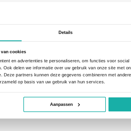
ilijker door het oprukken van
elijke antimalariamiddelen.
alariamiddelen op de markt.
t verlaten van de tropen ziek
Details
 van malaria overwogen worden.
 tonen dan wel uit te sluiten.
 van cookies
ent en advertenties te personaliseren, om functies voor social
p C. Het laboratorium waar de
. Ook delen we informatie over uw gebruik van onze site met on
enen dit te melden aan de GGD.
e. Deze partners kunnen deze gegevens combineren met andere i
ke gezondheid en levert
erzameld op basis van uw gebruik van hun services.
 meldingsplichtige ziekten.
ppel methode. Gelieve de
Aanpassen
en en liefst op maandag of dinsdag