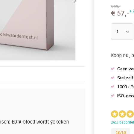
€ 69,-
+ 
€
57,-
Koop nu, b
Geen ver
Stel zel
1000+ Pr
ISO-gece
sch) EDTA-bloed wordt gekeken
2415 beoorde
10/10