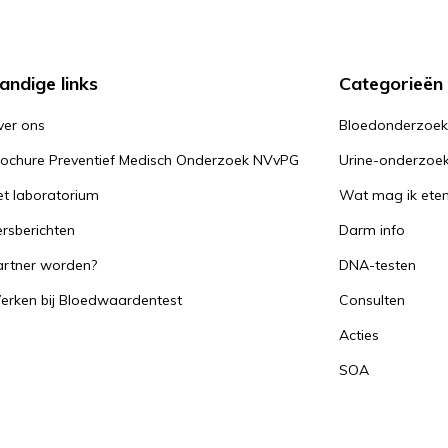
andige links
Categorieën
ver ons
Bloedonderzoe
rochure Preventief Medisch Onderzoek NVvPG
Urine-onderzoe
t laboratorium
Wat mag ik ete
rsberichten
Darm info
artner worden?
DNA-testen
erken bij Bloedwaardentest
Consulten
Acties
SOA