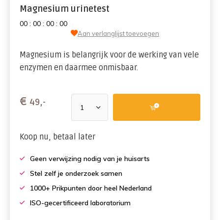
Magnesium urinetest
0
0
:
0
0
:
0
0
:
0
0
Aan verlanglijst toevoegen
Magnesium is belangrijk voor de werking van vele
enzymen en daarmee onmisbaar.
€
49,-
Koop nu, betaal later
Geen verwijzing nodig van je huisarts
Stel zelf je onderzoek samen
1000+ Prikpunten door heel Nederland
ISO-gecertificeerd laboratorium