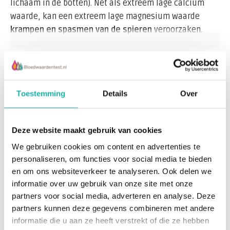
lichaam in de botten). Net als extreem lage calcium
waarde, kan een extreem lage magnesium waarde
krampen en spasmen van de spieren
veroorzaken.
De meest voorkomende reden voor de lage urine
Lees meer
magnesium is een laag magnesium gehalte in de
voeding. Een laag magnesiumlevel kan de kans op
Toestemming
Details
Over
nierstenen
verhogen.
Recent bekeken
Minder voorkomende oorzaken van lage magnesium
zijn;
Deze website maakt gebruik van cookies
We gebruiken cookies om content en advertenties te
coeliakie
personaliseren, om functies voor social media te bieden
malabsorptie
en om ons websiteverkeer te analyseren. Ook delen we
pancreas-insufficiëntie
informatie over uw gebruik van onze site met onze
vitamine D te kort
hypothyreïdie
partners voor social media, adverteren en analyse. Deze
partners kunnen deze gegevens combineren met andere
Magnesium urinetest
De eerste tekenen van magnesiumtekort zijn;
informatie die u aan ze heeft verstrekt of die ze hebben