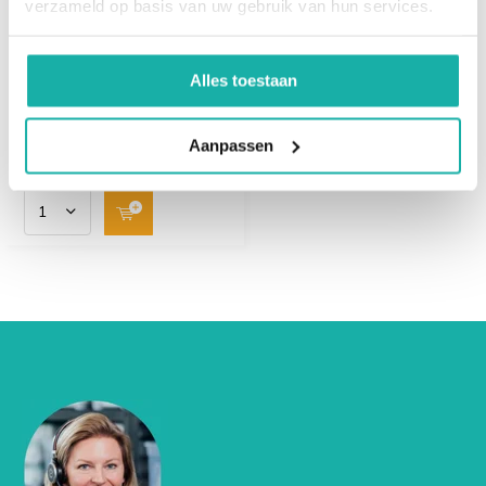
verzameld op basis van uw gebruik van hun services.
verlies van eetlust
Magnesium is belangrijk
misselijkheid
voor de werking van vele
Alles toestaan
braken
enzymen en daarmee
migraine
onmisbaar.
vermoeidheid en zwakte
€ 49,-
Aanpassen
Als het magnesiumtekort verergert kunnen klachten
optreden zoals;
gevoelloosheid
tintelingen
spiercontracties en krampen
toevallen
veranderingen in de persoonlijkheid
angst
depressie
ADHD