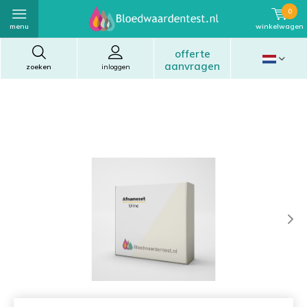
0
menu
winkelwagen
offerte
aanvragen
zoeken
inloggen