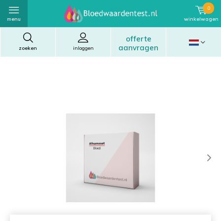
0
menu
winkelwagen
offerte
aanvragen
zoeken
inloggen