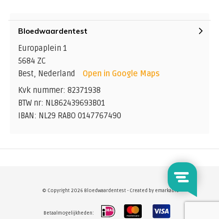
komt ASAT vrij in het bloed.
Bloedwaardentest
Europaplein 1
5684 ZC
Best, Nederland
Open in Google Maps
Kvk nummer: 82371938
BTW nr: NL862439693B01
IBAN: NL29 RABO 0147767490
© Copyright 2026 Bloedwaardentest - Created by
emarkable
Betaalmogelijkheden: