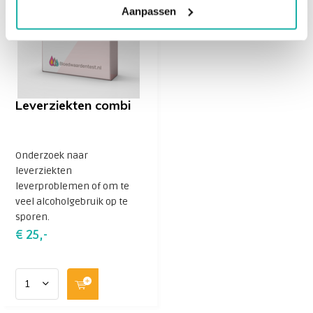
Er zijn veel verschillende leveraandoeningen waarbij
Aanpassen
het bilirubinegehalte in meer of mindere mate is
verhoogd. Bijvoorbeeld bij:
Levercirrose
primaire biliaire cirrose (PBC)
Leverziekten combi
verschillende vormen van hepatitis
het syndroom van Gilbert
Aandoeningen waarbij de afvoer van galvloeistof is
Onderzoek naar
belemmerd, zoals bij galstenen, primaire scleroserende
leverziekten
cholangitis (PSC) en de aangeboren aandoening
leverproblemen of om te
galgangatresie.
veel alcoholgebruik op te
sporen.
€ 25,-
Gamma GT
(GGT) is een enzym dat in de lever wordt gemaakt en
helpt bij de omzetting en vertering van stoffen die via