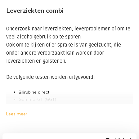
Leverziekten combi
Onderzoek naar leverziekten, leverproblemen of om te
veel alcoholgebruik op te sporen.
Ook om te kijken of er sprake is van geelzucht, die
onder andere veroorzaakt kan worden door
leverziekten en galstenen.
De volgende testen worden uitgevoerd:
Bilirubine direct
Gamma-GT (GGT)
ALAT (GPT)
ASAT (GOT)
Lees meer
Gerelateerde producten
Bilirubine