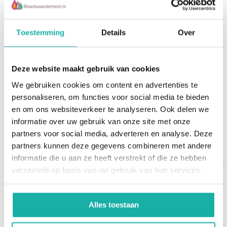
Bilirubine is het afbraakproduct van hemoglobine en
Toestemming
Details
Over
verlaat het lichaam via de ontlasting. Het komt eerst in
de galblaas terecht en wordt daarna in de dunne darm
uitgescheiden. Bij mensen met een leverziekte wordt
Deze website maakt gebruik van cookies
bilirubine soms niet of niet volledig uitgescheiden,
We gebruiken cookies om content en advertenties te
bijvoorbeeld omdat de gal door galstenen niet goed uit
Alkalische fosfatase
Nationale
personaliseren, om functies voor social media te bieden
de galblaas kan. Hierdoor ontstaat dan een gelige
(AF)
Gezondheidscheck-
en om ons websiteverkeer te analyseren. Ook delen we
up
huidskleur die ook wel geelzucht of icterus wordt
informatie over uw gebruik van onze site met onze
€ 25,-
genoemd.
€ 129,-
€ 189,-
partners voor social media, adverteren en analyse. Deze
partners kunnen deze gegevens combineren met andere
Een verhoogd bilirubinegehalte in het bloed betekent
informatie die u aan ze heeft verstrekt of die ze hebben
dat de lever niet optimaal functioneert. Een verhoogd
verzameld op basis van uw gebruik van hun services.
bilirubinegehalte in het bloed gaat vrijwel altijd
gepaard met geelzucht. Hierbij kleurt als eerste het
Recent bekeken
Alles toestaan
oogwit maar later ook de huid geel. Dit komt doordat
bilirubine een intense gele kleur heeft.