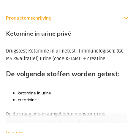
Productomschrijving
Ketamine in urine privé
Drugstest Ketamine in urinetest. (immunologisch) (GC-
MS kwalitatief) urine (code KETAMU + creatine
De volgende stoffen worden getest:
ketamine in urine
creatinine
Op de vraag of een aangeboden monster urine,
verdunde urine of geen urine is, dient creatinine
meebepaald te worden.
Lees meer