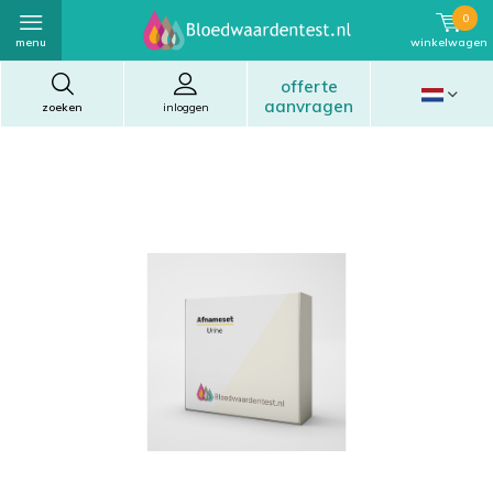
0
menu
winkelwagen
offerte
aanvragen
zoeken
inloggen