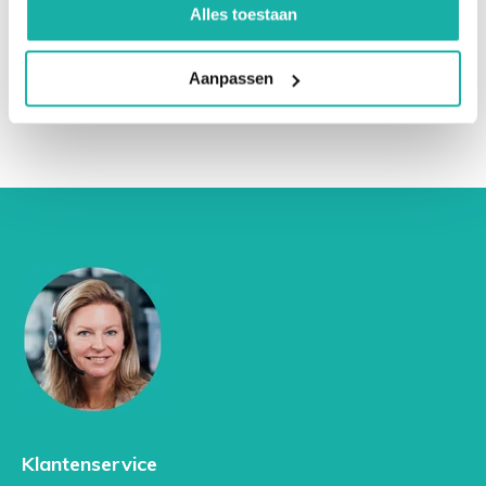
€ 179,-
ALAT
Alles toestaan
Gamma GT
Aanpassen
Magnesium Intracellulair
Schildklierfunctie
TSH
Klantenservice