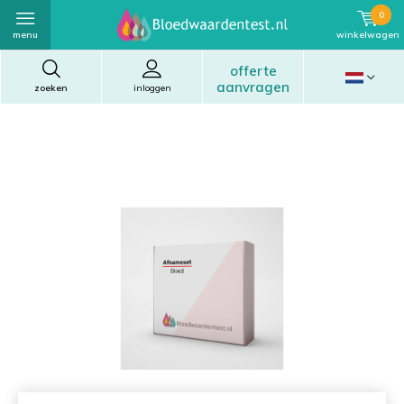
0
menu
winkelwagen
offerte
aanvragen
zoeken
inloggen