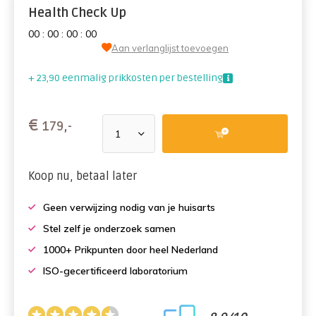
Health Check Up
0
0
:
0
0
:
0
0
:
0
0
Aan verlanglijst toevoegen
+ 23,90 eenmalig prikkosten per bestelling
€
179,-
Koop nu, betaal later
Geen verwijzing nodig van je huisarts
Stel zelf je onderzoek samen
1000+ Prikpunten door heel Nederland
ISO-gecertificeerd laboratorium