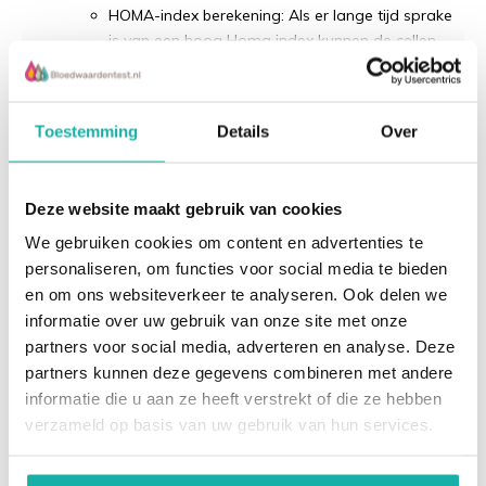
HOMA-index berekening: Als er lange tijd sprake
is van een hoog Homa index kunnen de cellen
ongevoelig raken voor insuline en kan
insulineresistentie ontstaan, de voorbode van
Lees meer
diabetes.
Toestemming
Details
Over
Laaggradige ontsteking
Recent bekeken
Hs-CRP
Deze website maakt gebruik van cookies
Ferritine
We gebruiken cookies om content en advertenties te
Cholesterol pakket
personaliseren, om functies voor social media te bieden
Cholesterol Totaal
en om ons websiteverkeer te analyseren. Ook delen we
HDL
informatie over uw gebruik van onze site met onze
LDL
partners voor social media, adverteren en analyse. Deze
Triglyceriden
partners kunnen deze gegevens combineren met andere
informatie die u aan ze heeft verstrekt of die ze hebben
Health Check Up
Vitamine D
verzameld op basis van uw gebruik van hun services.
Vitamine B12
Leverfunctie