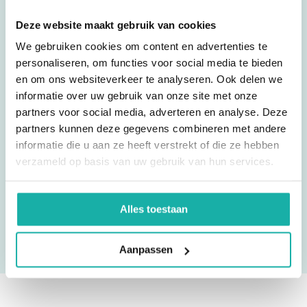
Reviews
Insulinomen (tumoren van de pancreas die insuline
produceren)
Deze website maakt gebruik van cookies
We gebruiken cookies om content en advertenties te
personaliseren, om functies voor social media te bieden
Glucose is slechts een momentopname, voor een meer betrouwbaar
Ik test hier regelmatig. Uitslag is snel binnen en
en om ons websiteverkeer te analyseren. Ook delen we
resultaat meet je
HbA1c
. Deze bloedwaarde zegt iets over je gemiddelde
goede service.
glucose spiegel van de afgelopen maanden.
informatie over uw gebruik van onze site met onze
partners voor social media, adverteren en analyse. Deze
Moet ik nuchter zijn voor dit onderzoek?
partners kunnen deze gegevens combineren met andere
informatie die u aan ze heeft verstrekt of die ze hebben
Vincent
verzameld op basis van uw gebruik van hun services.
Alles toestaan
Aanpassen