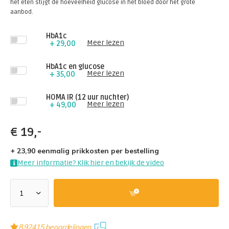
het eten stijgt de hoeveelheid glucose in het bloed door het grote
aanbod.
HbA1c
Meer lezen
+ 29,00
HbA1c en glucose
Meer lezen
+ 35,00
HOMA IR (12 uur nuchter)
Meer lezen
+ 49,00
€
19,-
+ 23,90 eenmalig prikkosten per bestelling
Meer informatie? Klik hier en bekijk de video
8,9
2415 beoordelingen