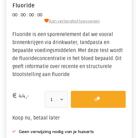
Fluoride
0
0
:
0
0
:
0
0
:
0
0
Aan verlanglijst toevoegen
Fluoride is een sporenelement dat we vooral
binnenkrijgen via drinkwater, tandpasta en
bepaalde voedingsmiddelen. Met deze test wordt
de fluorideconcentratie in het bloed bepaald. Dit
geeft informatie over recente en structurele
blootstelling aan fluoride
€
44,-
Koop nu, betaal later
Geen verwijzing nodig van je huisarts