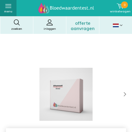
0
menu
winkelwagen
offerte
aanvragen
zoeken
inloggen