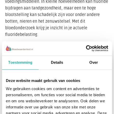
voedingsmiddelen. In kleine hoeveelheden kan fluoride
bijdragen aan tandgezondheid, maar een te hoge
blootstelling kan schadelijk zijn voor onder andere
botten, nieren en het zenuwstelsel. Met dit
bloedonderzoek krijg je inzicht in je actuele
fluoridebelasting.
Dit onderzoek kan relevant zijn als je:
Lees meer
Toestemming
Details
Over
vermoedt dat je veel fluoride binnenkrijgt
(bijvoorbeeld via drinkwater, supplementen of
Recent bekeken
beroepsmatige blootstelling);
Deze website maakt gebruik van cookies
We gebruiken cookies om content en advertenties te
klachten ervaart zoals bot- of gewrichtspijn,
personaliseren, om functies voor social media te bieden
spierzwakte of onverklaarde vermoeidheid;
en om ons websiteverkeer te analyseren. Ook delen we
informatie over uw gebruik van onze site met onze
een verminderde nierfunctie hebt (fluoride wordt
partners voor social media, adverteren en analyse. Deze