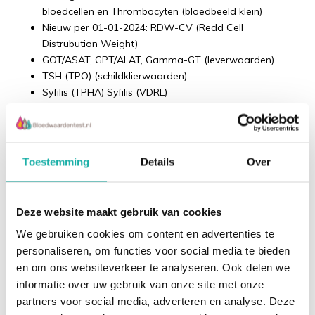
bloedcellen en Thrombocyten (bloedbeeld klein)
Nieuw per 01-01-2024: RDW-CV (Redd Cell
Distrubution Weight)
GOT/ASAT, GPT/ALAT, Gamma-GT (leverwaarden)
TSH (TPO) (schildklierwaarden)
Syfilis (TPHA) Syfilis (VDRL)
Hepatitis B (HBsAG), Hepatitis B (HBsAc), Hepatitis B
(HBcAc IcM), Hepatitis B (HBcAC total)
Hepatitis C (al.)
Lees meer
HIV (anti HIV 1+2)
Toestemming
Details
Over
Er zijn veel klinieken in het buitenland die eiceldonatie
Recent bekeken
aanbieden voor buitenlandse patiënten.
Deze website maakt gebruik van cookies
Bloedwaardentest kan geen kwaliteitsoordeel geven
We gebruiken cookies om content en advertenties te
over buitenlandse klinieken.
personaliseren, om functies voor social media te bieden
en om ons websiteverkeer te analyseren. Ook delen we
Wanneer je jezelf tot een kliniek in het buitenland
informatie over uw gebruik van onze site met onze
heeft gewend, kun je in Nederland je bloed laten
partners voor social media, adverteren en analyse. Deze