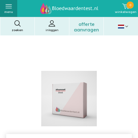
0
menu
winkelwagen
offerte
aanvragen
zoeken
inloggen