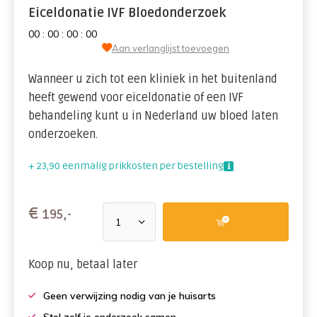
Eiceldonatie IVF Bloedonderzoek
0
0
:
0
0
:
0
0
:
0
0
Aan verlanglijst toevoegen
Wanneer u zich tot een kliniek in het buitenland
heeft gewend voor eiceldonatie of een IVF
behandeling kunt u in Nederland uw bloed laten
onderzoeken.
+ 23,90 eenmalig prikkosten per bestelling
€
195,-
Koop nu, betaal later
Geen verwijzing nodig van je huisarts