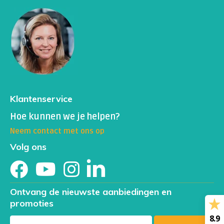
Hepatitis C al. (anti-HCV)
HIV1+2 al. (anti-HIV 1+2)
Als je in het buitenland een IVF behandeling ondergaat,
kan het ook zijn dat de volgende testen gevraagd
worden:
bloedgroep en rhesus
Klantenservice
varizella zoster
Hoe kunnen we je helpen?
rubella (rode hond)
Neem contact met ons op
(Je kunt jouw test uitbreiden door ook deze
Volg ons
onderzoeken aan het winkelwagentje toe te voegen)
Ontvang de nieuwste aanbiedingen en
promoties
8.9