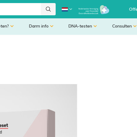
Off
eten?
Darm info
DNA-testen
Consulten