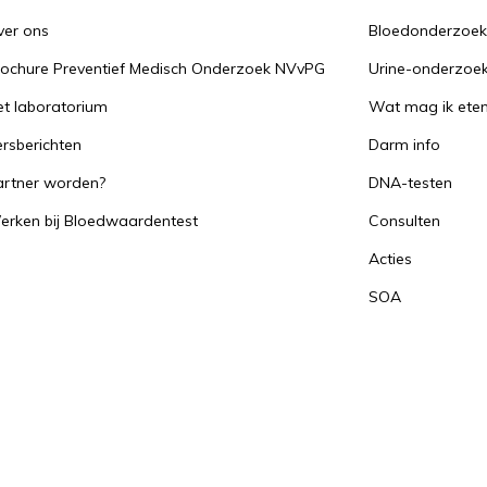
ver ons
Bloedonderzoe
rochure Preventief Medisch Onderzoek NVvPG
Urine-onderzoe
t laboratorium
Wat mag ik ete
rsberichten
Darm info
artner worden?
DNA-testen
erken bij Bloedwaardentest
Consulten
Acties
SOA