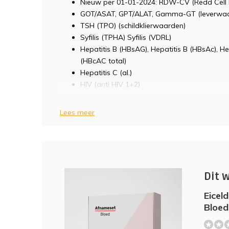
Nieuw per 01-01-2024: RDW-CV (Redd Cell 
GOT/ASAT, GPT/ALAT, Gamma-GT (leverwa
TSH (TPO) (schildklierwaarden)
Syfilis (TPHA) Syfilis (VDRL)
Hepatitis B (HBsAG), Hepatitis B (HBsAc), He
(HBcAC total)
Hepatitis C (al.)
HIV (anti HIV 1+2)
Er zijn veel klinieken in het buitenland die 
Lees meer
buitenlandse patiënten. Bloedwaardentest k
over buitenlandse klinieken.
Wanneer je jezelf tot een kliniek in het buit
Nederland je bloed laten onderzoek als je b
Dit 
hier om vraagt.
Je kunt tijdens het bestelproces bij "opmerk
Eicel
Engelstalige uitslag, zodat je hiermee naar
Bloe
arts kunt.
(0)