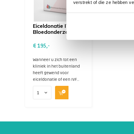
varizella zoster
verstrekt of die ze hebben v
rubella (rode hond)
(Je kunt jouw test uitbreiden door ook deze
winkelwagentje toe te voegen)
Eiceldonatie IVF
Bloedonderzoek
€ 195,-
Wanneer u zich tot een
kliniek in het buitenland
heeft gewend voor
eiceldonatie of een IVF...