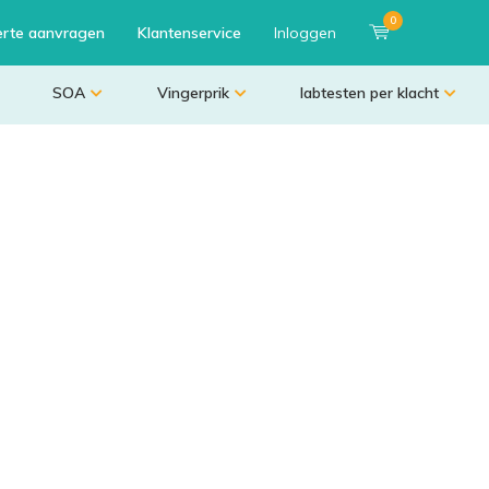
0
erte aanvragen
Klantenservice
Inloggen
SOA
Vingerprik
labtesten per klacht