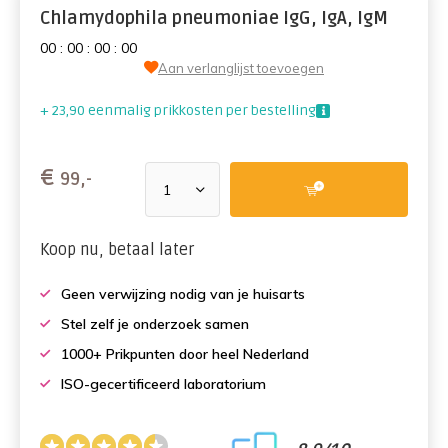
Chlamydophila pneumoniae IgG, IgA, IgM
0
0
:
0
0
:
0
0
:
0
0
Aan verlanglijst toevoegen
+ 23,90 eenmalig prikkosten per bestelling
€
99,-
Koop nu, betaal later
Geen verwijzing nodig van je huisarts
Stel zelf je onderzoek samen
1000+ Prikpunten door heel Nederland
ISO-gecertificeerd laboratorium