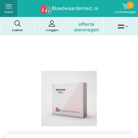
0
menu
winkelwagen
offerte
aanvragen
zoeken
inloggen