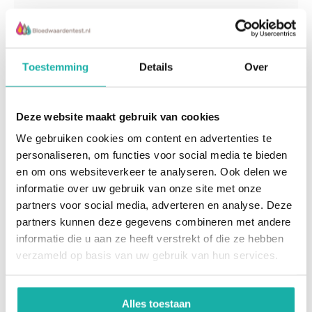
Lees meer
Toestemming
Details
Over
Recent bekeken
Deze website maakt gebruik van cookies
We gebruiken cookies om content en advertenties te
personaliseren, om functies voor social media te bieden
en om ons websiteverkeer te analyseren. Ook delen we
informatie over uw gebruik van onze site met onze
partners voor social media, adverteren en analyse. Deze
partners kunnen deze gegevens combineren met andere
Chlamydophila
informatie die u aan ze heeft verstrekt of die ze hebben
pneumoniae IgG, IgA,
verzameld op basis van uw gebruik van hun services.
IgM
€ 99,-
Alles toestaan