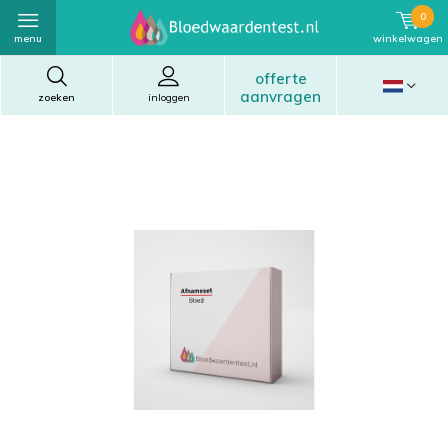
0
menu
winkelwagen
offerte
aanvragen
zoeken
inloggen