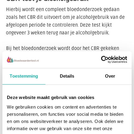
Hierbij wordt een compleet bloedonderzoek gedaan
zoals het CBR dit uitvoert om je alcoholgebruik van de
afgelopen periode te controleren. Deze test kijkt
ongeveer 3 weken terug naar je alcoholgebruik.
Bij het bloedonderzoek wordt door het CBR gekeken
naar verhoogde waarden die duiden op overmatig
alcoholgebruik. Het gaat om de volgende
bloedwaarden:
Toestemming
Details
Over
Lees meer
GAMMA-GT (GGT)
%CDT
*
Deze website maakt gebruik van cookies
Recent bekeken
We gebruiken cookies om content en advertenties te
*Aparte stolbuis is niet nodig, omdat bij dit onderzoek
personaliseren, om functies voor social media te bieden
alle testen in hetzelfde lab gedaan worden.
en om ons websiteverkeer te analyseren. Ook delen we
informatie over uw gebruik van onze site met onze
Wanneer je de laatste tijd regelmatig alcohol hebt