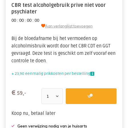
CBR test alcoholgebruik prive niet voor
psychiater
0
0
:
0
0
:
0
0
:
0
0
Aan verlanglijst toevoegen
Bij de bloedafname bij het vermoeden op
alcoholmisbruik wordt door het CBR CDT en GGT
gevraagd. Deze test is geschikt om zelf vooraf een
controle te doen.
+ 23,90 eenmalig prikkosten per bestelling
€
59,-
Koop nu, betaal later
Geen verwijzing nodig van je huisarts