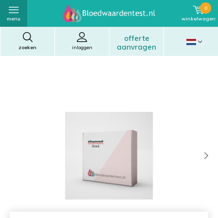
0
menu
winkelwagen
offerte
aanvragen
zoeken
inloggen