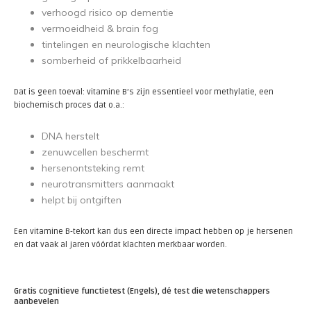
verhoogd risico op dementie
vermoeidheid & brain fog
tintelingen en neurologische klachten
somberheid of prikkelbaarheid
Dat is geen toeval: vitamine B’s zijn essentieel voor methylatie, een
biochemisch proces dat o.a.:
DNA herstelt
zenuwcellen beschermt
hersenontsteking remt
neurotransmitters aanmaakt
helpt bij ontgiften
Een vitamine B-tekort kan dus een directe impact hebben op je hersenen
en dat vaak al jaren vóórdat klachten merkbaar worden.
Gratis cognitieve functietest (Engels), dé test die wetenschappers
aanbevelen