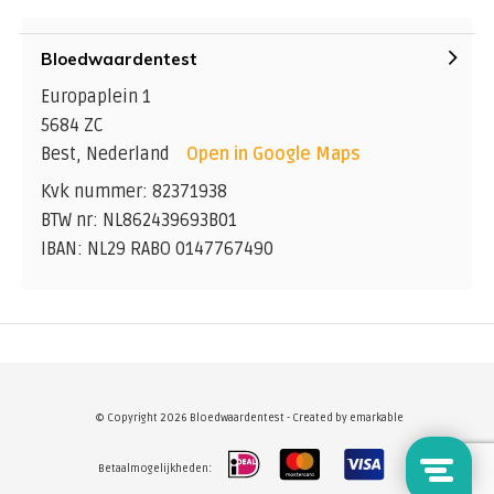
Bloedwaardentest
Europaplein 1
5684 ZC
Best, Nederland
Open in Google Maps
Kvk nummer: 82371938
BTW nr: NL862439693B01
IBAN: NL29 RABO 0147767490
© Copyright 2026 Bloedwaardentest - Created by
emarkable
Betaalmogelijkheden: