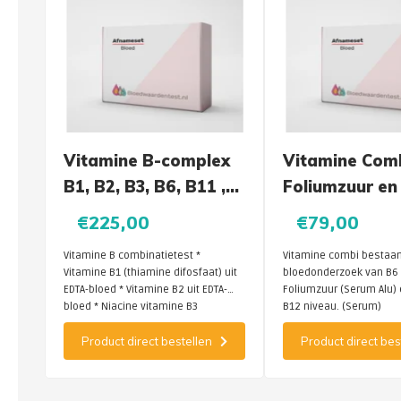
Vitamine B-complex
Vitamine Combi 
B1, B2, B3, B6, B11 ,
Foliumzuur en
B12
€225,00
€79,00
Vitamine B combinatietest *
Vitamine combi bestaande uit
Vitamine B1 (thiamine difosfaat) uit
bloedonderzoek van B6 (EDTA) level,
EDTA-bloed * Vitamine B2 uit EDTA-
Foliumzuur (Serum Alu) en Vitamine
bloed * Niacine vitamine B3
B12 niveau. (Serum)
(nicotinezuur/-amide) enz.
Product direct bestellen
Product direct bes