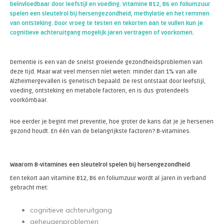
beïnvloedbaar door leefstijl en voeding. Vitamine B12, B6 en foliumzuur
spelen een sleutelrol bij hersengezondheid, methylatie en het remmen
van ontsteking. Door vroeg te testen en tekorten aan te vullen kun je
cognitieve achteruitgang mogelijk jaren vertragen of voorkomen.
Dementie is een van de snelst groeiende gezondheidsproblemen van
deze tijd. Maar wat veel mensen níet weten: minder dan 1% van alle
Alzheimergevallen is genetisch bepaald. De rest ontstaat door leefstijl,
voeding, ontsteking en metabole factoren, en is dus grotendeels
voorkómbaar.
Hoe eerder je begint met preventie, hoe groter de kans dat je je hersenen
gezond houdt. En één van de belangrijkste factoren? B-vitamines.
Waarom B-vitamines een sleutelrol spelen bij hersengezondheid
Een tekort aan vitamine B12, B6 en foliumzuur wordt al jaren in verband
gebracht met:
cognitieve achteruitgang
geheugenproblemen