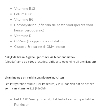
Vitamine B12
Foliumzuur
Vitamine B6
Homocysteïne (één van de beste voorspellers voor
hersenveroudering)
Vitamine D
CRP-us (laaggradige ontsteking)
Glucose & insuline (HOMA-index)
Bekijk de brein- & geheugencheck via bloedonderzoek
(bloedafname op >1000 locaties, altijd arts-opvolging bij afwijkingen)
Vitamine B12 en Parkinson: nieuwe inzichten
Een intrigerende studie (Cell Research, 2019) laat zien dat de actieve
vorm van vitamine B12 (AdoCbl):
het LRRK2-enzym remt, dat betrokken is bij erfelijke
Parkinson